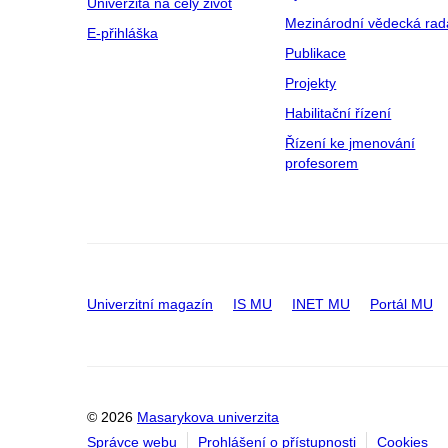
Univerzita na celý život
Mezinárodní vědecká rad
E-přihláška
Publikace
Projekty
Habilitační řízení
Řízení ke jmenování
profesorem
Univerzitní magazín
IS MU
INET MU
Portál MU
© 2026
Masarykova univerzita
Správce webu
Prohlášení o přístupnosti
Cookies