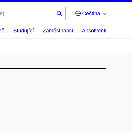
Čeština
Hledej
...
ně
Studující
Zaměstnanci
Absolventi