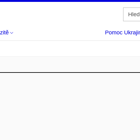
zitě
Pomoc Ukraji