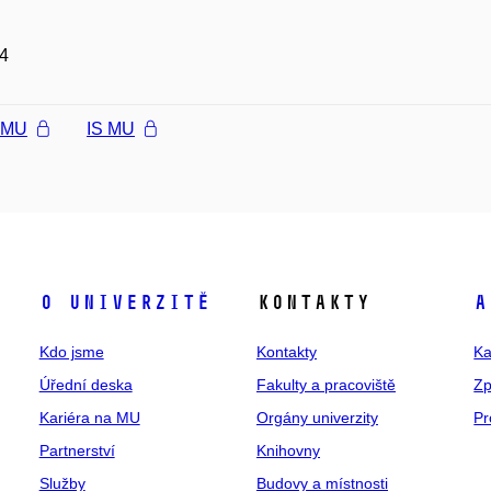
4
l MU
IS MU
O univerzitě
Kontakty
A
Kdo jsme
Kontakty
Ka
Úřední deska
Fakulty a pracoviště
Zp
Kariéra na MU
Orgány univerzity
Pr
Partnerství
Knihovny
Služby
Budovy a místnosti