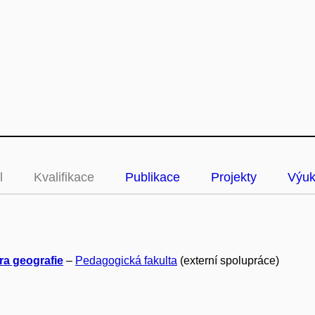
l
Kvalifikace
Publikace
Projekty
Výu
ra geografie
–
Pedagogická fakulta
(externí spolupráce)