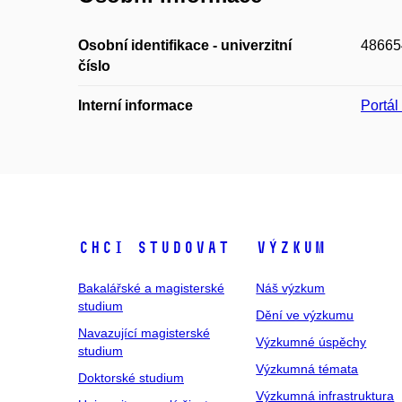
Osobní identifikace - univerzitní
48665
číslo
Interní informace
Portá
Chci studovat
Výzkum
Bakalářské a magisterské
Náš výzkum
studium
Dění ve výzkumu
Navazující magisterské
Výzkumné úspěchy
studium
Výzkumná témata
Doktorské studium
Výzkumná infrastruktura