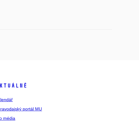
ktuálně
lendář
ravodajský portál MU
o média