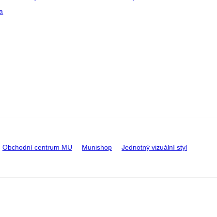
a
Obchodní centrum MU
Munishop
Jednotný vizuální styl