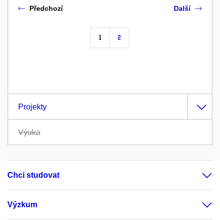
Předchozí
Další
1
2
Projekty
Výuka
Chci studovat
Výzkum