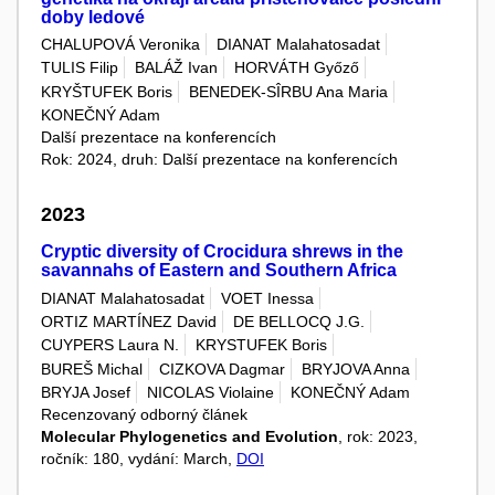
doby ledové
CHALUPOVÁ Veronika
DIANAT Malahatosadat
TULIS Filip
BALÁŽ Ivan
HORVÁTH Győző
KRYŠTUFEK Boris
BENEDEK-SÎRBU Ana Maria
KONEČNÝ Adam
Další prezentace na konferencích
Rok: 2024, druh: Další prezentace na konferencích
2023
Cryptic diversity of Crocidura shrews in the
savannahs of Eastern and Southern Africa
DIANAT Malahatosadat
VOET Inessa
ORTIZ MARTÍNEZ David
DE BELLOCQ J.G.
CUYPERS Laura N.
KRYSTUFEK Boris
BUREŠ Michal
CIZKOVA Dagmar
BRYJOVA Anna
BRYJA Josef
NICOLAS Violaine
KONEČNÝ Adam
Recenzovaný odborný článek
Molecular Phylogenetics and Evolution
, rok: 2023,
ročník: 180, vydání: March,
DOI