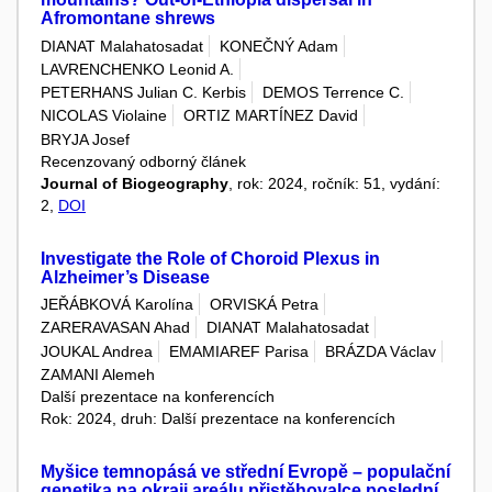
Afromontane shrews
DIANAT Malahatosadat
KONEČNÝ Adam
LAVRENCHENKO Leonid A.
PETERHANS Julian C. Kerbis
DEMOS Terrence C.
NICOLAS Violaine
ORTIZ MARTÍNEZ David
BRYJA Josef
Recenzovaný odborný článek
Journal of Biogeography
, rok: 2024, ročník: 51, vydání:
2,
DOI
Investigate the Role of Choroid Plexus in
Alzheimer’s Disease
JEŘÁBKOVÁ Karolína
ORVISKÁ Petra
ZARERAVASAN Ahad
DIANAT Malahatosadat
JOUKAL Andrea
EMAMIAREF Parisa
BRÁZDA Václav
ZAMANI Alemeh
Další prezentace na konferencích
Rok: 2024, druh: Další prezentace na konferencích
Myšice temnopásá ve střední Evropě – populační
genetika na okraji areálu přistěhovalce poslední