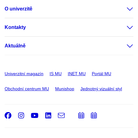
O univerzitě
Kontakty
Aktuálně
Univerzitní magazín
IS MU
INET MU
Portál MU
Obchodní centrum MU
Munishop
Jednotný vizuální styl
Facebook
Instagram
Youtube
LinkedIn
e-
Přidat
Přidat
Email
mail
do
do
kalendáře
kalendáře