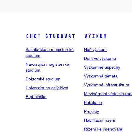
Chci studovat
Výzkum
Bakalářské a magisterské
Náš výzkum
studium
Dění ve výzkumu
Navazující magisterské
Výzkumné úspěchy
studium
Výzkumná témata
Doktorské studium
Výzkumná infrastruktura
Univerzita na celý život
Mezinárodní vědecká rad
E-přihláška
Publikace
Projekty
Habilitační řízení
Řízení ke jmenování