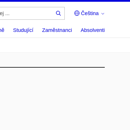
Čeština
Hledej
...
ně
Studující
Zaměstnanci
Absolventi