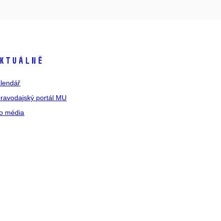
ktuálně
lendář
ravodajský portál MU
o média