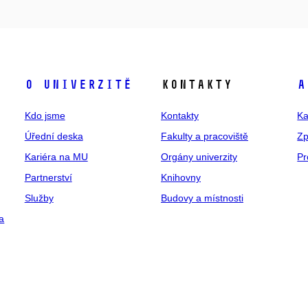
O univerzitě
Kontakty
A
Kdo jsme
Kontakty
Ka
Úřední deska
Fakulty a pracoviště
Zp
Kariéra na MU
Orgány univerzity
Pr
Partnerství
Knihovny
Služby
Budovy a místnosti
a