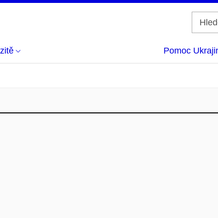
zitě
Pomoc Ukraji