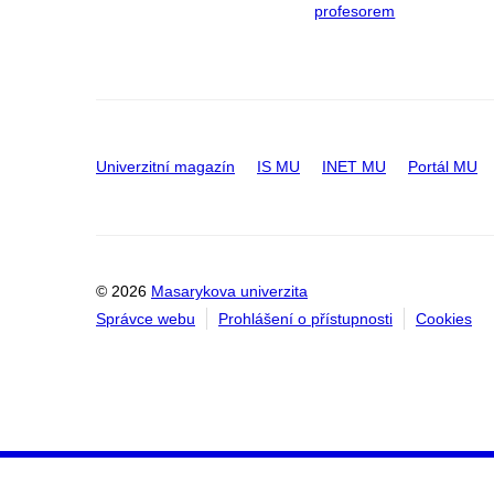
profesorem
Univerzitní magazín
IS MU
INET MU
Portál MU
© 2026
Masarykova univerzita
Správce webu
Prohlášení o přístupnosti
Cookies