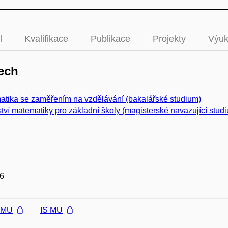
l
Kvalifikace
Publikace
Projekty
Výu
ech
tika se zaměřením na vzdělávání (bakalářské studium)
ství matematiky pro základní školy (magisterské navazující stud
6
l MU
IS MU