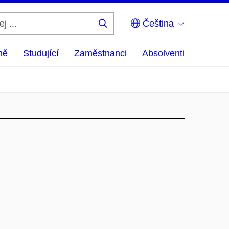
Čeština
Hledej
...
ně
Studující
Zaměstnanci
Absolventi