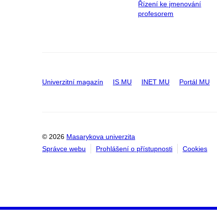
Řízení ke jmenování
profesorem
Univerzitní magazín
IS MU
INET MU
Portál MU
© 2026
Masarykova univerzita
Správce webu
Prohlášení o přístupnosti
Cookies