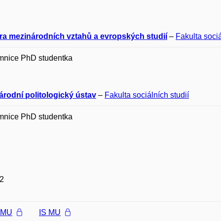
ra mezinárodních vztahů a evropských studií
–
Fakulta sociá
mnice PhD studentka
árodní politologický ústav
–
Fakulta sociálních studií
mnice PhD studentka
2
l MU
IS MU