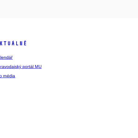
ktuálně
lendář
ravodajský portál MU
o média