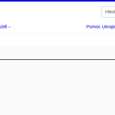
zitě
Pomoc Ukraji