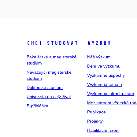
Chci studovat
Výzkum
Bakalářské a magisterské
Náš výzkum
studium
Dění ve výzkumu
Navazující magisterské
Výzkumné úspěchy
studium
Výzkumná témata
Doktorské studium
Výzkumná infrastruktura
Univerzita na celý život
Mezinárodní vědecká rad
E-přihláška
Publikace
Projekty
Habilitační řízení