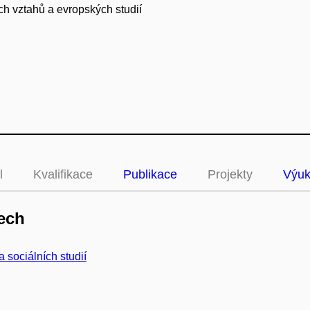
h vztahů a evropských studií
l
Kvalifikace
Publikace
Projekty
Výu
ech
a sociálních studií