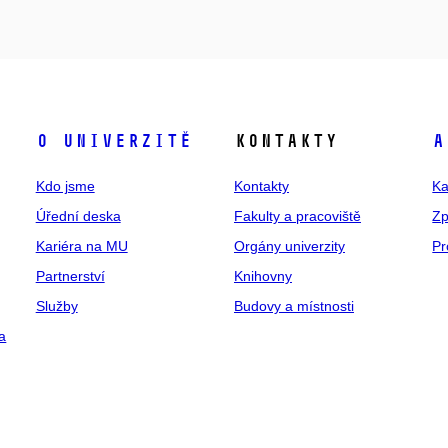
O univerzitě
Kontakty
A
Kdo jsme
Kontakty
Ka
Úřední deska
Fakulty a pracoviště
Zp
Kariéra na MU
Orgány univerzity
Pr
Partnerství
Knihovny
Služby
Budovy a místnosti
a