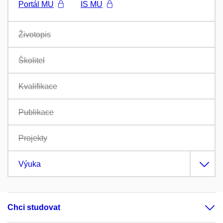
Portál MU
IS MU
Životopis
Školitel
Kvalifikace
Publikace
Projekty
Výuka
Chci studovat