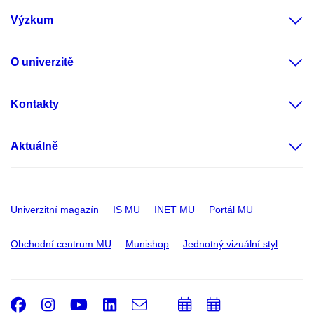
Výzkum
O univerzitě
Kontakty
Aktuálně
Univerzitní magazín
IS MU
INET MU
Portál MU
Obchodní centrum MU
Munishop
Jednotný vizuální styl
Facebook
Instagram
Youtube
LinkedIn
e-
Přidat
Přidat