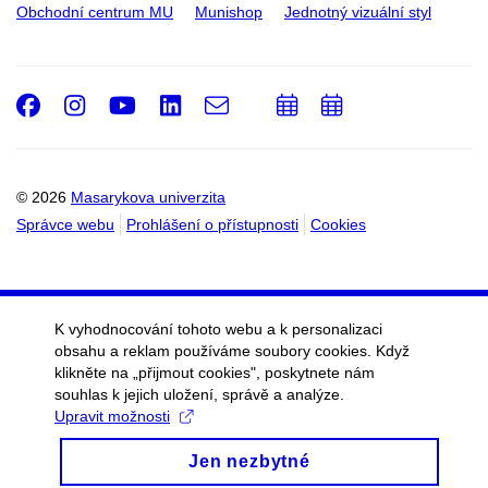
Obchodní centrum MU
Munishop
Jednotný vizuální styl
Facebook
Instagram
Youtube
LinkedIn
e-
Přidat
Přidat
Email
mail
do
do
kalendáře
kalendáře
© 2026
Masarykova univerzita
Správce webu
Prohlášení o přístupnosti
Cookies
K vyhodnocování tohoto webu a k personalizaci
obsahu a reklam používáme soubory cookies. Když
klikněte na „přijmout cookies", poskytnete nám
souhlas k jejich uložení, správě a analýze.
Upravit možnosti
Jen nezbytné