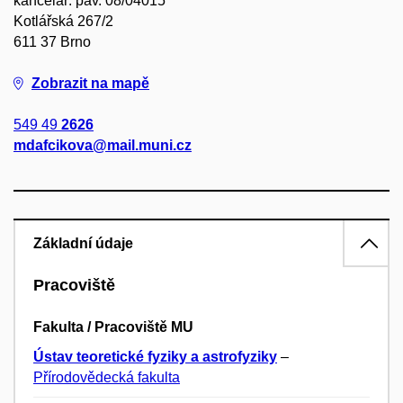
kancelář: pav. 08/04015
Kotlářská 267/2
611 37 Brno
Zobrazit na mapě
549 49
2626
mdafcikova@mail.muni.cz
Základní údaje
Pracoviště
Fakulta / Pracoviště MU
Ústav teoretické fyziky a astrofyziky
–
Přírodovědecká fakulta