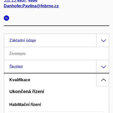
532 23
4937
,
4996
Danhofer.Pavlina@fnbrno.cz
Základní údaje
Životopis
Školitel
Kvalifikace
Ukončená řízení
Habilitační řízení