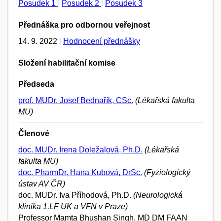
Posudek 1
|
Posudek 2
|
Posudek 3
Přednáška pro odbornou veřejnost
14. 9. 2022
|
Hodnocení přednášky
Složení habilitační komise
Předseda
prof. MUDr. Josef Bednařík, CSc.
(Lékařská fakulta
MU)
Členové
doc. MUDr. Irena Doležalová, Ph.D.
(Lékařská
fakulta MU)
doc. PharmDr. Hana Kubová, DrSc.
(Fyziologický
ústav AV ČR)
doc. MUDr. Iva Příhodová, Ph.D.
(Neurologická
klinika 1.LF UK a VFN v Praze)
Professor Mamta Bhushan Singh, MD DM FAAN