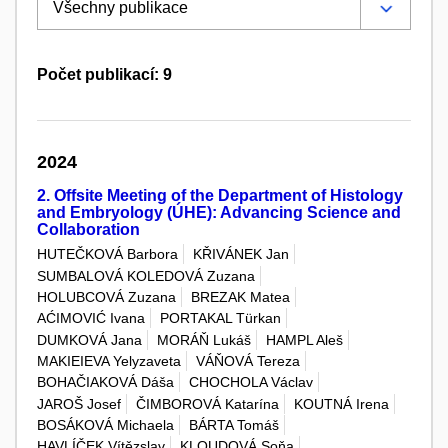
Počet publikací: 9
2024
2. Offsite Meeting of the Department of Histology
and Embryology (ÚHE): Advancing Science and
Collaboration
HUTEČKOVÁ Barbora
KŘIVÁNEK Jan
SUMBALOVÁ KOLEDOVÁ Zuzana
HOLUBCOVÁ Zuzana
BREZAK Matea
AĆIMOVIĆ Ivana
PORTAKAL Türkan
DUMKOVÁ Jana
MORÁŇ Lukáš
HAMPL Aleš
MAKIEIEVA Yelyzaveta
VÁŇOVÁ Tereza
BOHAČIAKOVÁ Dáša
CHOCHOLA Václav
JAROŠ Josef
ČIMBOROVÁ Katarína
KOUTNÁ Irena
BOSÁKOVÁ Michaela
BÁRTA Tomáš
HAVLÍČEK Vítězslav
KLOUDOVÁ Soňa