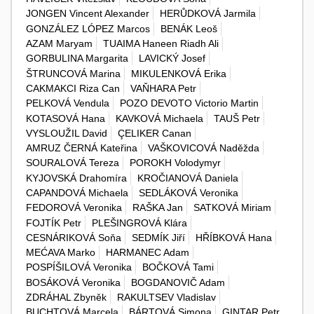
JONGEN Vincent Alexander
HERŮDKOVÁ Jarmila
GONZÁLEZ LÓPEZ Marcos
BENÁK Leoš
AZAM Maryam
TUAIMA Haneen Riadh Ali
GORBULINA Margarita
LAVICKÝ Josef
ŠTRUNCOVÁ Marina
MIKULENKOVÁ Erika
CAKMAKCI Riza Can
VAŇHARA Petr
PELKOVÁ Vendula
POZO DEVOTO Victorio Martin
KOTASOVÁ Hana
KAVKOVÁ Michaela
TAUŠ Petr
VYSLOUŽIL David
ÇELIKER Canan
AMRUZ ČERNÁ Kateřina
VAŠKOVICOVÁ Naděžda
SOURALOVÁ Tereza
POROKH Volodymyr
KYJOVSKÁ Drahomíra
KROČIANOVÁ Daniela
CAPANDOVÁ Michaela
SEDLÁKOVÁ Veronika
FEDOROVÁ Veronika
RAŠKA Jan
SATKOVÁ Miriam
FOJTÍK Petr
PLEŠINGROVÁ Klára
CESNÁRIKOVÁ Soňa
SEDMÍK Jiří
HŘÍBKOVÁ Hana
MEĆAVA Marko
HARMANEC Adam
POSPÍŠILOVÁ Veronika
BOČKOVÁ Tami
BOSÁKOVÁ Veronika
BOGDANOVIČ Adam
ZDRÁHAL Zbyněk
RAKULTSEV Vladislav
BUCHTOVÁ Marcela
BÁRTOVÁ Simona
GINTAR Petr