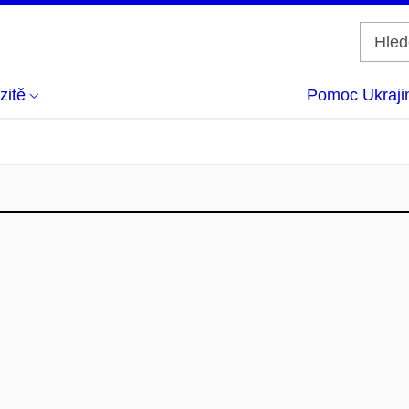
zitě
Pomoc Ukraji