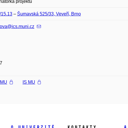
nátorka projektů
/15.13
–
Šumavská 525/33, Veveří, Brno
ova@ics.muni.cz
7
l MU
IS MU
O univerzitě
Kontakty
A