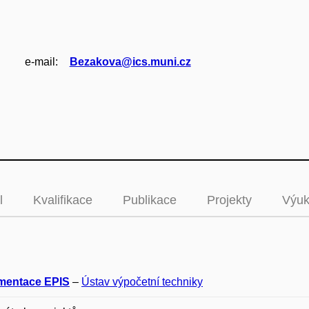
e‑mail:
Bezakova@ics.muni.cz
l
Kvalifikace
Publikace
Projekty
Výu
mentace EPIS
–
Ústav výpočetní techniky