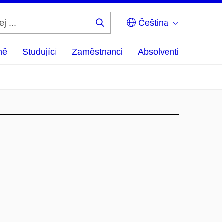
Čeština
Hledej
...
ně
Studující
Zaměstnanci
Absolventi