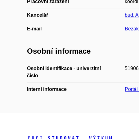
Pracovní zařazení
koordi
Kancelář
bud. A
E-mail
Bezak
Osobní informace
Osobní identifikace - univerzitní
51906
číslo
Interní informace
Portá
Chci studovat
Výzkum