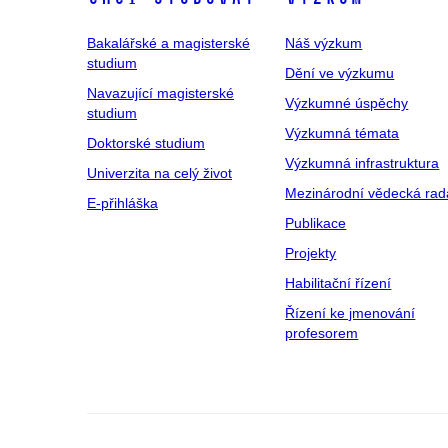
Bakalářské a magisterské
Náš výzkum
studium
Dění ve výzkumu
Navazující magisterské
Výzkumné úspěchy
studium
Výzkumná témata
Doktorské studium
Výzkumná infrastruktura
Univerzita na celý život
Mezinárodní vědecká rad
E-přihláška
Publikace
Projekty
Habilitační řízení
Řízení ke jmenování
profesorem