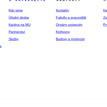
Kdo jsme
Kontakty
Ka
Úřední deska
Fakulty a pracoviště
Zp
Kariéra na MU
Orgány univerzity
Pr
Partnerství
Knihovny
Služby
Budovy a místnosti
a