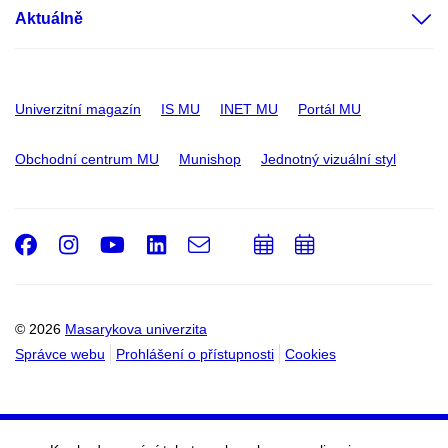
Aktuálně
Univerzitní magazín
IS MU
INET MU
Portál MU
Obchodní centrum MU
Munishop
Jednotný vizuální styl
Facebook
Instagram
Youtube
LinkedIn
e-
Přidat
Přidat
Email
mail
do
do
kalendáře
kalendáře
© 2026
Masarykova univerzita
Správce webu
Prohlášení o přístupnosti
Cookies