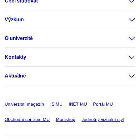
Chci studovat
Výzkum
O univerzitě
Kontakty
Aktuálně
Univerzitní magazín
IS MU
INET MU
Portál MU
Obchodní centrum MU
Munishop
Jednotný vizuální styl