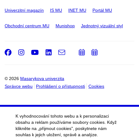
Univerzitní magazín
IS MU
INET MU
Portál MU
Obchodní centrum MU
Munishop
Jednotný vizuální styl
Facebook
Instagram
Youtube
LinkedIn
e-
Přidat
Přidat
Email
mail
do
do
kalendáře
kalendáře
© 2026
Masarykova univerzita
Správce webu
Prohlášení o přístupnosti
Cookies
K vyhodnocování tohoto webu a k personalizaci
obsahu a reklam používáme soubory cookies. Když
klikněte na „přijmout cookies", poskytnete nám
souhlas k jejich uložení, správě a analýze.