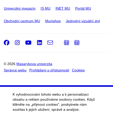
Univerzitní magazín
IS MU
INET MU
Portál MU
Obchodní centrum MU
Munishop
Jednotný vizuální styl
Facebook
Instagram
Youtube
LinkedIn
e-
Přidat
Přidat
Email
mail
do
do
kalendáře
kalendáře
© 2026
Masarykova univerzita
Správce webu
Prohlášení o přístupnosti
Cookies
K vyhodnocování tohoto webu a k personalizaci
obsahu a reklam používáme soubory cookies. Když
klikněte na „přijmout cookies", poskytnete nám
souhlas k jejich uložení, správě a analýze.