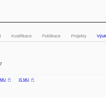
l
Kvalifikace
Publikace
Projekty
Výu
7
l MU
IS MU