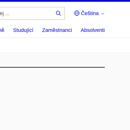
Čeština
Hledej
...
ně
Studující
Zaměstnanci
Absolventi