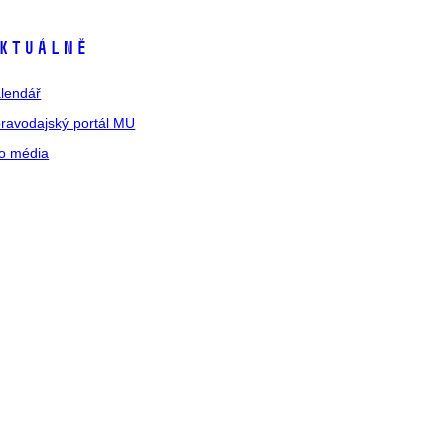
ktuálně
lendář
ravodajský portál MU
o média