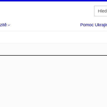
zitě
Pomoc Ukraji