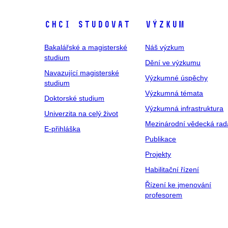
Chci studovat
Výzkum
Bakalářské a magisterské
Náš výzkum
studium
Dění ve výzkumu
Navazující magisterské
Výzkumné úspěchy
studium
Výzkumná témata
Doktorské studium
Výzkumná infrastruktura
Univerzita na celý život
Mezinárodní vědecká rad
E-přihláška
Publikace
Projekty
Habilitační řízení
Řízení ke jmenování
profesorem