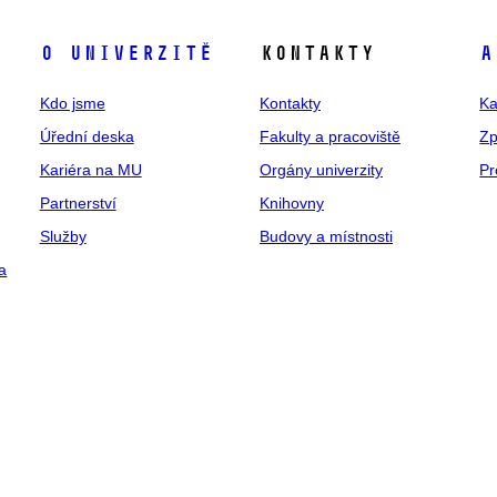
O univerzitě
Kontakty
A
Kdo jsme
Kontakty
Ka
Úřední deska
Fakulty a pracoviště
Zp
Kariéra na MU
Orgány univerzity
Pr
Partnerství
Knihovny
Služby
Budovy a místnosti
a