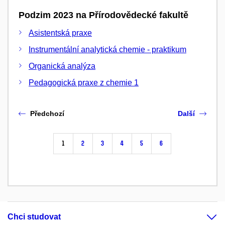
Podzim 2023 na Přírodovědecké fakultě
Asistentská praxe
Instrumentální analytická chemie - praktikum
Organická analýza
Pedagogická praxe z chemie 1
Předchozí
Další
1
2
3
4
5
6
Chci studovat