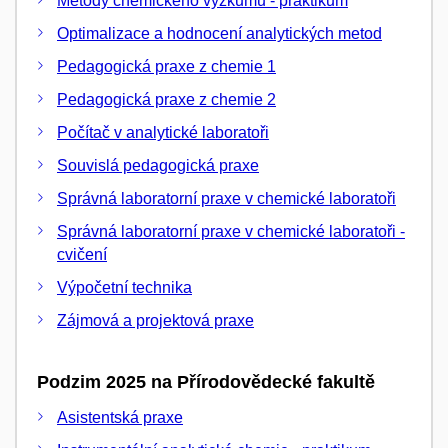
Metody chemického výzkumu - praktikum
Optimalizace a hodnocení analytických metod
Pedagogická praxe z chemie 1
Pedagogická praxe z chemie 2
Počítač v analytické laboratoři
Souvislá pedagogická praxe
Správná laboratorní praxe v chemické laboratoři
Správná laboratorní praxe v chemické laboratoři -
cvičení
Výpočetní technika
Zájmová a projektová praxe
Podzim 2025 na Přírodovědecké fakultě
Asistentská praxe