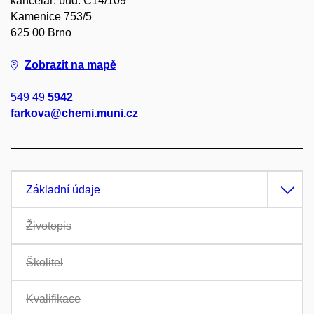
kancelář: bud. C14/109
Kamenice 753/5
625 00 Brno
Zobrazit na mapě
549 49
5942
farkova@chemi.muni.cz
Základní údaje
Životopis
Školitel
Kvalifikace