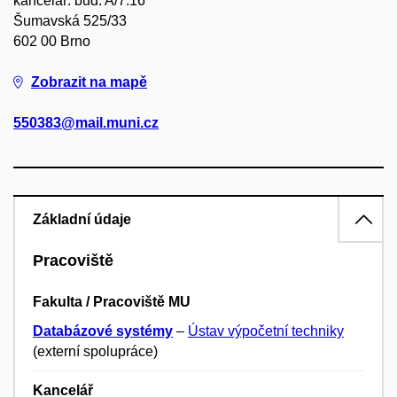
kancelář: bud. A/7.16
Šumavská 525/33
602 00 Brno
Zobrazit na mapě
550383@mail.muni.cz
Základní údaje
Pracoviště
Fakulta / Pracoviště MU
Databázové systémy
–
Ústav výpočetní techniky
(externí spolupráce)
Kancelář