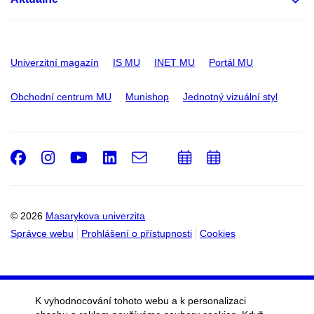
Univerzitní magazín
IS MU
INET MU
Portál MU
Obchodní centrum MU
Munishop
Jednotný vizuální styl
Facebook
Instagram
Youtube
LinkedIn
e-
Přidat
Přidat
Email
mail
do
do
kalendáře
kalendáře
© 2026
Masarykova univerzita
Správce webu
Prohlášení o přístupnosti
Cookies
K vyhodnocování tohoto webu a k personalizaci