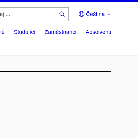
Čeština
Hledej
...
ně
Studující
Zaměstnanci
Absolventi