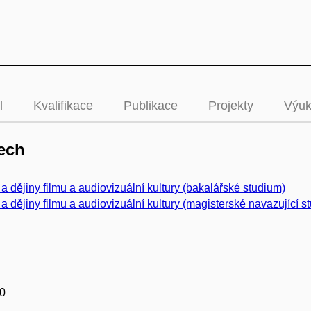
l
Kvalifikace
Publikace
Projekty
Výu
ech
 a dějiny filmu a audiovizuální kultury (bakalářské studium)
 a dějiny filmu a audiovizuální kultury (magisterské navazující s
0