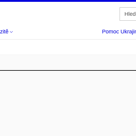
zitě
Pomoc Ukraji