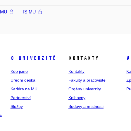
l MU
IS MU
O univerzitě
Kontakty
A
Kdo jsme
Kontakty
Ka
Úřední deska
Fakulty a pracoviště
Zp
Kariéra na MU
Orgány univerzity
Pr
Partnerství
Knihovny
Služby
Budovy a místnosti
a