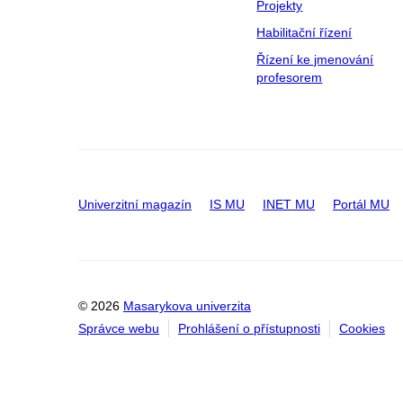
Projekty
Habilitační řízení
Řízení ke jmenování
profesorem
Univerzitní magazín
IS MU
INET MU
Portál MU
© 2026
Masarykova univerzita
Správce webu
Prohlášení o přístupnosti
Cookies