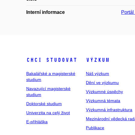
Interní informace
Portá
Chci studovat
Výzkum
Bakalářské a magisterské
Náš výzkum
studium
Dění ve výzkumu
Navazující magisterské
Výzkumné úspěchy
studium
Výzkumná témata
Doktorské studium
Výzkumná infrastruktura
Univerzita na celý život
Mezinárodní vědecká rad
E-přihláška
Publikace