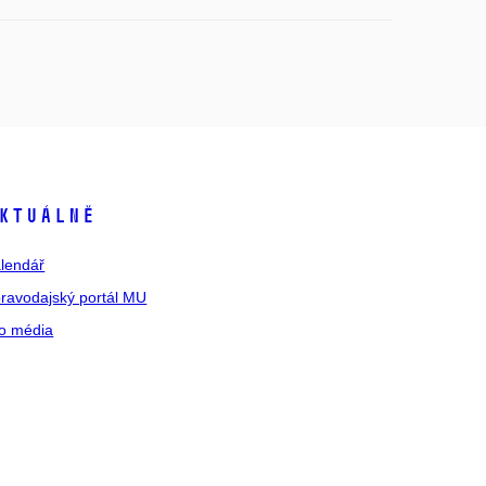
ktuálně
lendář
ravodajský portál MU
o média