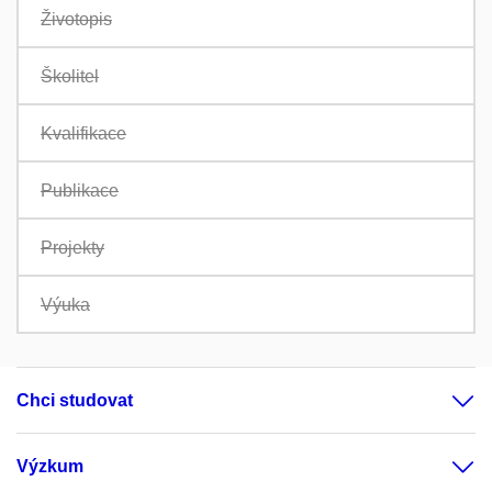
Životopis
Školitel
Kvalifikace
Publikace
Projekty
Výuka
Chci studovat
Výzkum