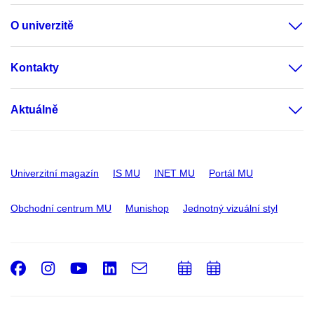
O univerzitě
Kontakty
Aktuálně
Univerzitní magazín
IS MU
INET MU
Portál MU
Obchodní centrum MU
Munishop
Jednotný vizuální styl
Facebook
Instagram
Youtube
LinkedIn
e-
Přidat
Přidat
Email
mail
do
do
kalendáře
kalendáře