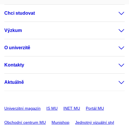
Chci studovat
Výzkum
O univerzitě
Kontakty
Aktuálně
Univerzitní magazín
IS MU
INET MU
Portál MU
Obchodní centrum MU
Munishop
Jednotný vizuální styl