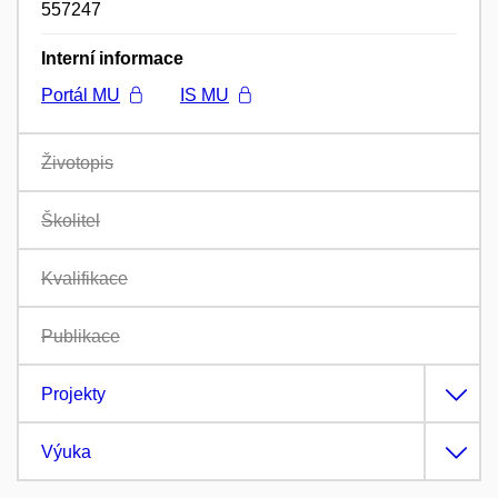
557247
Interní informace
Portál MU
IS MU
Životopis
Školitel
Kvalifikace
Publikace
Projekty
Výuka