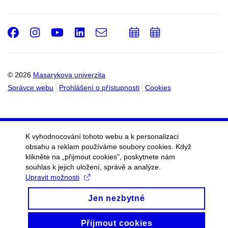
Facebook
Instagram
Youtube
LinkedIn
e-
Přidat
Přidat
Email
mail
do
do
kalendáře
kalendáře
© 2026
Masarykova univerzita
Správce webu
Prohlášení o přístupnosti
Cookies
K vyhodnocování tohoto webu a k personalizaci
obsahu a reklam používáme soubory cookies. Když
klikněte na „přijmout cookies", poskytnete nám
souhlas k jejich uložení, správě a analýze.
Upravit možnosti
Jen nezbytné
Přijmout cookies