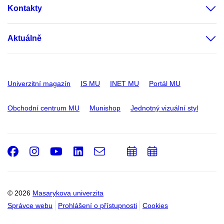
Kontakty
Aktuálně
Univerzitní magazín
IS MU
INET MU
Portál MU
Obchodní centrum MU
Munishop
Jednotný vizuální styl
Facebook
Instagram
Youtube
LinkedIn
e-
Přidat
Přidat
Email
mail
do
do
kalendáře
kalendáře
© 2026
Masarykova univerzita
Správce webu
Prohlášení o přístupnosti
Cookies