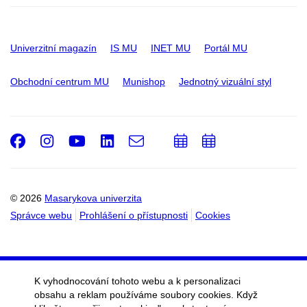
Univerzitní magazín
IS MU
INET MU
Portál MU
Obchodní centrum MU
Munishop
Jednotný vizuální styl
Facebook
Instagram
Youtube
LinkedIn
e-
Přidat
Přidat
Email
mail
do
do
kalendáře
kalendáře
© 2026
Masarykova univerzita
Správce webu
Prohlášení o přístupnosti
Cookies
K vyhodnocování tohoto webu a k personalizaci
obsahu a reklam používáme soubory cookies. Když