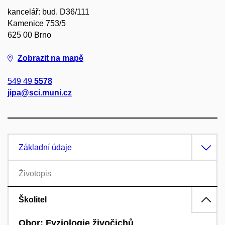
kancelář: bud. D36/111
Kamenice 753/5
625 00 Brno
Zobrazit na mapě
549 49
5578
jipa@sci.muni.cz
Základní údaje
Životopis
Školitel
Obor: Fyziologie živočichů