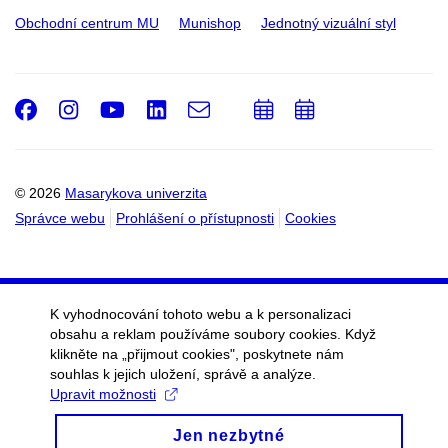
Obchodní centrum MU
Munishop
Jednotný vizuální styl
Facebook
Instagram
Youtube
LinkedIn
e-
Přidat
Přidat
Email
mail
do
do
kalendáře
kalendáře
© 2026
Masarykova univerzita
Správce webu
Prohlášení o přístupnosti
Cookies
K vyhodnocování tohoto webu a k personalizaci
obsahu a reklam používáme soubory cookies. Když
klikněte na „přijmout cookies", poskytnete nám
souhlas k jejich uložení, správě a analýze.
Upravit možnosti
Jen nezbytné