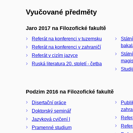
Vyučované předměty
Jaro 2017 na Filozofické fakultě
Referát na konferenci v tuzemsku
Státn
bakal
Referát na konferenci v zahraničí
Státn
Referát v cizím jazyce
magis
Ruská literatura 20. století - četba
Studij
Podzim 2016 na Filozofické fakultě
Disertační práce
Publi
zahra
Doktorský seminář
Refer
Jazyková cvičení I
Refer
Pramenné studium