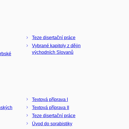
Teze disertační práce
Vybrané kapitoly z dějin
východních Slovanů
srbské
Textová příprava I
nských
Textová příprava II
Teze disertační práce
Úvod do sorabistiky