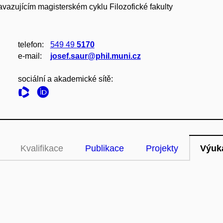
navazujícím magisterském cyklu Filozofické fakulty
telefon:
549 49
5170
e‑mail:
josef.saur@phil.muni.cz
sociální a akademické sítě:
Kvalifikace
Publikace
Projekty
Výuk