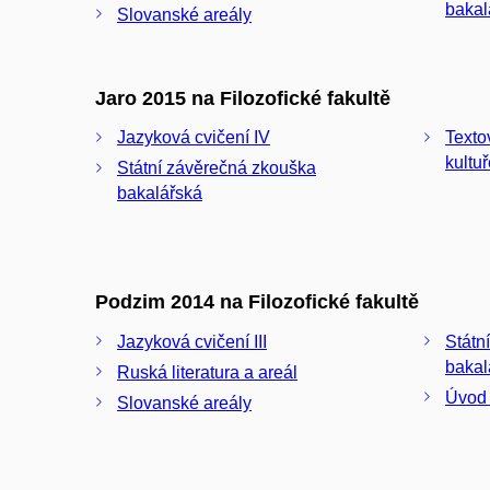
bakal
Slovanské areály
Jaro 2015 na Filozofické fakultě
Jazyková cvičení IV
Texto
kultu
Státní závěrečná zkouška
bakalářská
Podzim 2014 na Filozofické fakultě
Jazyková cvičení III
Státn
bakal
Ruská literatura a areál
Úvod 
Slovanské areály