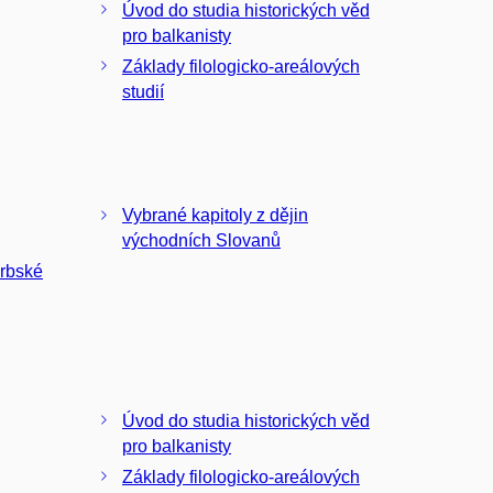
Úvod do studia historických věd
pro balkanisty
Základy filologicko-areálových
studií
Vybrané kapitoly z dějin
východních Slovanů
srbské
Úvod do studia historických věd
pro balkanisty
Základy filologicko-areálových