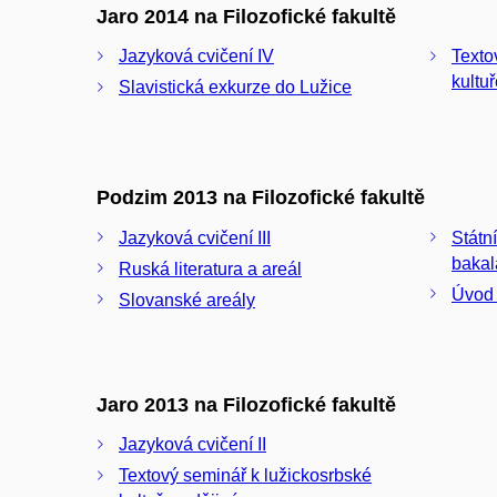
Jaro 2014 na Filozofické fakultě
Jazyková cvičení IV
Texto
kultu
Slavistická exkurze do Lužice
Podzim 2013 na Filozofické fakultě
Jazyková cvičení III
Státn
bakal
Ruská literatura a areál
Úvod 
Slovanské areály
Jaro 2013 na Filozofické fakultě
Jazyková cvičení II
Textový seminář k lužickosrbské