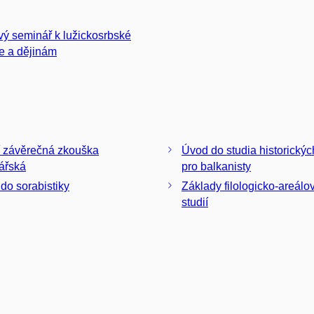
vý seminář k lužickosrbské
ře a dějinám
í závěrečná zkouška
Úvod do studia historickýc
ářská
pro balkanisty
do sorabistiky
Základy filologicko-areálo
studií