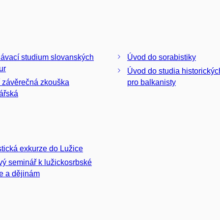
ávací studium slovanských
Úvod do sorabistiky
tur
Úvod do studia historickýc
í závěrečná zkouška
pro balkanisty
ářská
stická exkurze do Lužice
vý seminář k lužickosrbské
ře a dějinám