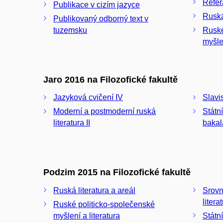
Refer
Publikace v cizím jazyce
Ruská
Publikovaný odborný text v
tuzemsku
Ruské
myšlen
Jaro 2016 na Filozofické fakultě
Jazyková cvičení IV
Slavi
Moderní a postmoderní ruská
Státn
literatura II
bakal
Podzim 2015 na Filozofické fakultě
Ruská literatura a areál
Srovn
litera
Ruské politicko-společenské
myšlení a literatura
Státn