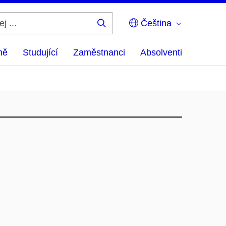
Čeština
Hledej
...
ně
Studující
Zaměstnanci
Absolventi