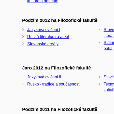
kultuře a dějinám
Podzim 2012 na Filozofické fakultě
Jazyková cvičení I
Srovn
litera
Ruská literatura a areál
Státn
Slovanské areály
bakal
Jaro 2012 na Filozofické fakultě
Jazyková cvičení II
Slavi
Rusko - tradice a současnost
Texto
kultu
Podzim 2011 na Filozofické fakultě