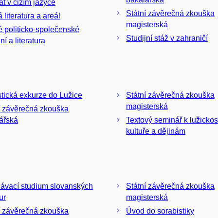
át v cizím jazyce
Státní závěrečná zkouška
 literatura a areál
magisterská
 politicko-společenské
Studijní stáž v zahraničí
í a literatura
stická exkurze do Lužice
Státní závěrečná zkouška
magisterská
í závěrečná zkouška
ářská
Textový seminář k lužicko
kultuře a dějinám
ávací studium slovanských
Státní závěrečná zkouška
tur
magisterská
í závěrečná zkouška
Úvod do sorabistiky