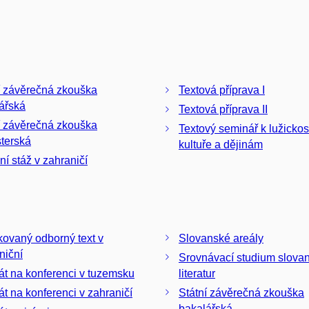
í závěrečná zkouška
Textová příprava I
ářská
Textová příprava II
í závěrečná zkouška
Textový seminář k lužicko
terská
kultuře a dějinám
ní stáž v zahraničí
kovaný odborný text v
Slovanské areály
niční
Srovnávací studium slova
át na konferenci v tuzemsku
literatur
át na konferenci v zahraničí
Státní závěrečná zkouška
bakalářská