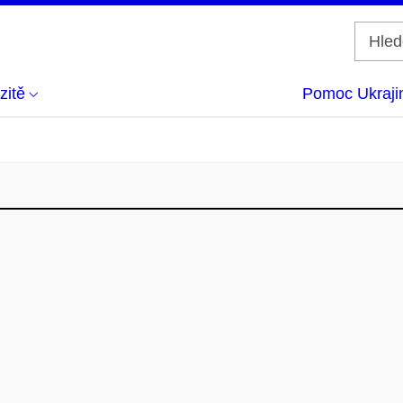
zitě
Pomoc Ukraji