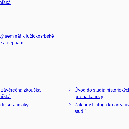
ářská
vý seminář k lužickosrbské
ře a dějinám
í závěrečná zkouška
Úvod do studia historickýc
ářská
pro balkanisty
do sorabistiky
Základy filologicko-areálo
studií