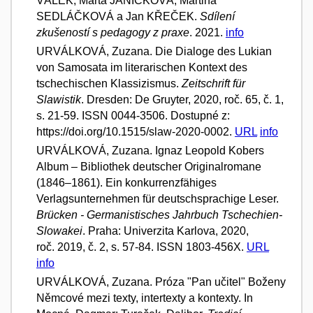
VÁLEK; Marta JANÍČKOVÁ; Martina
SEDLÁČKOVÁ a Jan KŘEČEK.
Sdílení
zkušeností s pedagogy z praxe
. 2021.
info
URVÁLKOVÁ, Zuzana. Die Dialoge des Lukian
von Samosata im literarischen Kontext des
tschechischen Klassizismus.
Zeitschrift für
Slawistik
. Dresden: De Gruyter, 2020, roč. 65, č. 1,
s. 21-59. ISSN 0044-3506. Dostupné z:
https://doi.org/10.1515/slaw-2020-0002.
URL
info
URVÁLKOVÁ, Zuzana. Ignaz Leopold Kobers
Album – Bibliothek deutscher Originalromane
(1846–1861). Ein konkurrenzfähiges
Verlagsunternehmen für deutschsprachige Leser.
Brücken - Germanistisches Jahrbuch Tschechien-
Slowakei
. Praha: Univerzita Karlova, 2020,
roč. 2019, č. 2, s. 57-84. ISSN 1803-456X.
URL
info
URVÁLKOVÁ, Zuzana. Próza "Pan učitel" Boženy
Němcové mezi texty, intertexty a kontexty. In