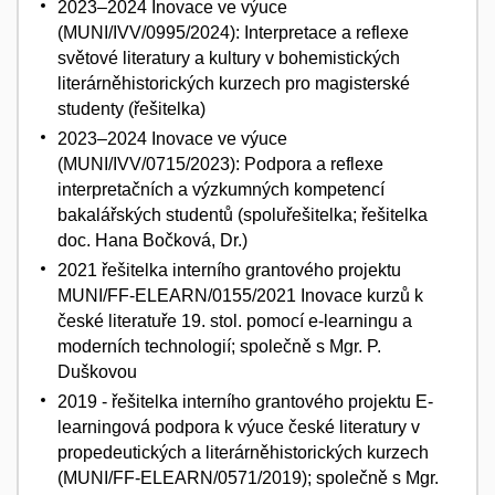
2023–2024 Inovace ve výuce
(MUNI/IVV/0995/2024): Interpretace a reflexe
světové literatury a kultury v bohemistických
literárněhistorických kurzech pro magisterské
studenty (řešitelka)
2023–2024 Inovace ve výuce
(MUNI/IVV/0715/2023): Podpora a reflexe
interpretačních a výzkumných kompetencí
bakalářských studentů (spoluřešitelka; řešitelka
doc. Hana Bočková, Dr.)
2021 řešitelka interního grantového projektu
MUNI/FF-ELEARN/0155/2021 Inovace kurzů k
české literatuře 19. stol. pomocí e-learningu a
moderních technologií; společně s Mgr. P.
Duškovou
2019 - řešitelka interního grantového projektu E-
learningová podpora k výuce české literatury v
propedeutických a literárněhistorických kurzech
(MUNI/FF-ELEARN/0571/2019); společně s Mgr.