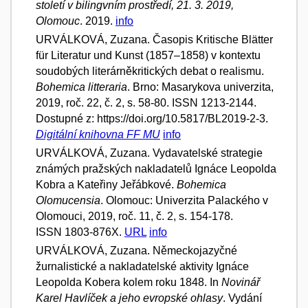
století v bilingvním prostředí, 21. 3. 2019,
Olomouc
. 2019.
info
URVÁLKOVÁ, Zuzana. Časopis Kritische Blätter
für Literatur und Kunst (1857–1858) v kontextu
soudobých literárněkritických debat o realismu.
Bohemica litteraria
. Brno: Masarykova univerzita,
2019, roč. 22, č. 2, s. 58-80. ISSN 1213-2144.
Dostupné z: https://doi.org/10.5817/BL2019-2-3.
Digitální knihovna FF MU
info
URVÁLKOVÁ, Zuzana. Vydavatelské strategie
známých pražských nakladatelů Ignáce Leopolda
Kobra a Kateřiny Jeřábkové.
Bohemica
Olomucensia
. Olomouc: Univerzita Palackého v
Olomouci, 2019, roč. 11, č. 2, s. 154-178.
ISSN 1803-876X.
URL
info
URVÁLKOVÁ, Zuzana. Německojazyčné
žurnalistické a nakladatelské aktivity Ignáce
Leopolda Kobera kolem roku 1848. In
Novinář
Karel Havlíček a jeho evropské ohlasy
. Vydání