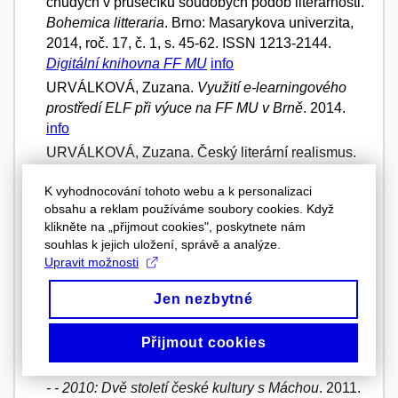
chudých v průsečíku soudobých podob literárnosti.
Bohemica litteraria
. Brno: Masarykova univerzita,
2014, roč. 17, č. 1, s. 45-62. ISSN 1213-2144.
Digitální knihovna FF MU
info
URVÁLKOVÁ, Zuzana.
Využití e-learningového
prostředí ELF při výuce na FF MU v Brně
. 2014.
info
URVÁLKOVÁ, Zuzana. Český literární realismus.
In
Bohemica litteraria, 17, č. 1
. Brno: Masarykova
K vyhodnocování tohoto webu a k personalizaci
univerzita, 2014, s. 1-238.
URL
info
obsahu a reklam používáme soubory cookies. Když
URVÁLKOVÁ, Zuzana.
Česká literatura 19. století
klikněte na „přijmout cookies", poskytnete nám
pro magisterské studium
. Masarykova univerzita,
souhlas k jejich uložení, správě a analýze.
2013, 20 s.
e-learningová podpora kurzu Česká
Upravit možnosti
literatura 19. stol. pro BC
info
Jen nezbytné
URVÁLKOVÁ, Zuzana.
Karel Hynek Mácha a
populární německojazyčná literatura
. 2012.
info
Přijmout cookies
TUREČEK, Dalibor; Zuzana URVÁLKOVÁ a
Veronika FAKTOROVÁ.
Karel Hynek Mácha 1810
- - 2010: Dvě století české kultury s Máchou
. 2011.