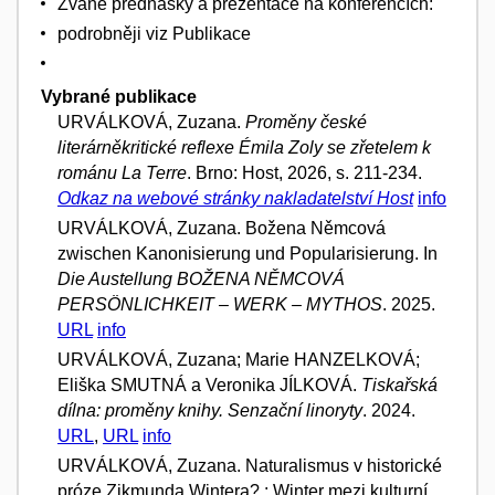
Zvané přednášky a prezentace na konferencích:
podrobněji viz Publikace
Vybrané publikace
URVÁLKOVÁ, Zuzana.
Proměny české
literárněkritické reflexe Émila Zoly se zřetelem k
románu La Terre
. Brno: Host, 2026, s. 211-234.
Odkaz na webové stránky nakladatelství Host
info
URVÁLKOVÁ, Zuzana. Božena Němcová
zwischen Kanonisierung und Popularisierung. In
Die Austellung BOŽENA NĚMCOVÁ
PERSÖNLICHKEIT – WERK – MYTHOS
. 2025.
URL
info
URVÁLKOVÁ, Zuzana; Marie HANZELKOVÁ;
Eliška SMUTNÁ a Veronika JÍLKOVÁ.
Tiskařská
dílna: proměny knihy. Senzační linoryty
. 2024.
URL
,
URL
info
URVÁLKOVÁ, Zuzana. Naturalismus v historické
próze Zikmunda Wintera? : Winter mezi kulturní