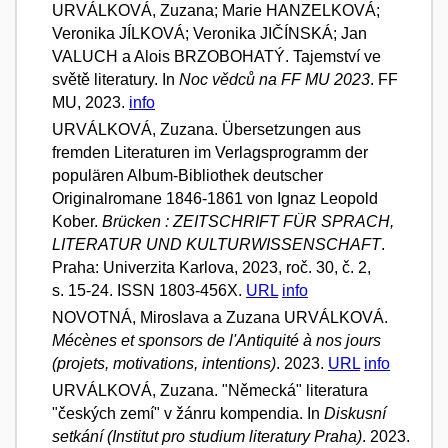
URVÁLKOVÁ, Zuzana; Marie HANZELKOVÁ;
Veronika JÍLKOVÁ; Veronika JIČÍNSKÁ; Jan
VALUCH a Alois BRZOBOHATÝ. Tajemství ve
světě literatury. In
Noc vědců na FF MU 2023
. FF
MU, 2023.
info
URVÁLKOVÁ, Zuzana. Übersetzungen aus
fremden Literaturen im Verlagsprogramm der
populären Album-Bibliothek deutscher
Originalromane 1846-1861 von Ignaz Leopold
Kober.
Brücken : ZEITSCHRIFT FÜR SPRACH,
LITERATUR UND KULTURWISSENSCHAFT
.
Praha: Univerzita Karlova, 2023, roč. 30, č. 2,
s. 15-24. ISSN 1803-456X.
URL
info
NOVOTNÁ, Miroslava a Zuzana URVÁLKOVÁ.
Mécènes et sponsors de l'Antiquité à nos jours
(projets, motivations, intentions)
. 2023.
URL
info
URVÁLKOVÁ, Zuzana. "Německá" literatura
"českých zemí" v žánru kompendia. In
Diskusní
setkání (Institut pro studium literatury Praha)
. 2023.