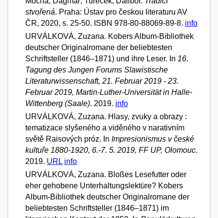
Mocná, Dagmar; Tureček, Dalibor.
Tradicí
stvořená
. Praha: Ústav pro českou literaturu AV
ČR, 2020, s. 25-50. ISBN 978-80-88069-89-8.
info
URVÁLKOVÁ, Zuzana. Kobers Album-Bibliothek
deutscher Originalromane der beliebtesten
Schriftsteller (1846–1871) und ihre Leser. In
16.
Tagung des Jungen Forums Slawistische
Literaturwissenschaft, 21. Februar 2019 - 23.
Februar 2019, Martin-Luther-Universität in Halle-
Wittenberg (Saale)
. 2019.
info
URVÁLKOVÁ, Zuzana. Hlasy, zvuky a obrazy :
tematizace slyšeného a viděného v narativním
světě Raisových próz. In
Impresionismus v české
kultuře 1880-1920, 6.-7. 5. 2019, FF UP, Olomouc
.
2019.
URL
info
URVÁLKOVÁ, Zuzana. Bloßes Lesefutter oder
eher gehobene Unterhaltungslektüre? Kobers
Album-Bibliothek deutscher Originalromane der
beliebtesten Schriftsteller (1846–1871) im