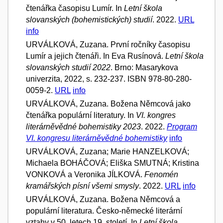
čtenářka časopisu Lumír. In
Letní škola
slovanských (bohemistických) studií
. 2022.
URL
info
URVÁLKOVÁ, Zuzana. První ročníky časopisu
Lumír a jejich čtenáři. In Eva Rusínová.
Letní škola
slovanských studií 2022
. Brno: Masarykova
univerzita, 2022, s. 232-237. ISBN 978-80-280-
0059-2.
URL
info
URVÁLKOVÁ, Zuzana. Božena Němcová jako
čtenářka populární literatury. In
VI. kongres
literárněvědné bohemistiky 2023
. 2022.
Program
VI. kongresu literárněvědné bohemistiky
info
URVÁLKOVÁ, Zuzana; Marie HANZELKOVÁ;
Michaela BOHÁČOVÁ; Eliška SMUTNÁ; Kristina
VONKOVÁ a Veronika JÍLKOVÁ.
Fenomén
kramářských písní všemi smysly
. 2022.
URL
info
URVÁLKOVÁ, Zuzana. Božena Němcová a
populární literatura. Česko-německé literární
vztahy v 50. letech 19. století. In
Letní škola