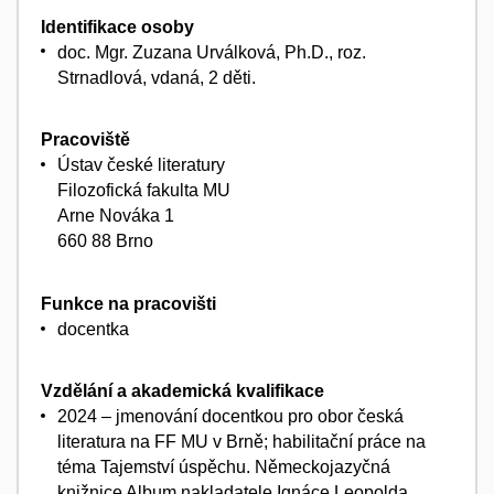
Identifikace osoby
doc. Mgr. Zuzana Urválková, Ph.D., roz.
Strnadlová, vdaná, 2 děti.
Pracoviště
Ústav české literatury
Filozofická fakulta MU
Arne Nováka 1
660 88 Brno
Funkce na pracovišti
docentka
Vzdělání a akademická kvalifikace
2024 – jmenování docentkou pro obor česká
literatura na FF MU v Brně; habilitační práce na
téma Tajemství úspěchu. Německojazyčná
knižnice Album nakladatele Ignáce Leopolda