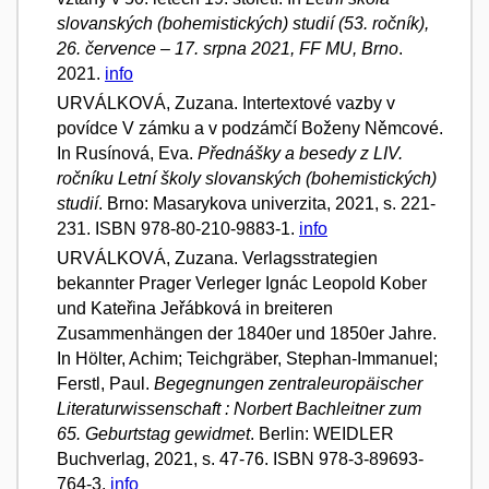
slovanských (bohemistických) studií (53. ročník),
26. července – 17. srpna 2021, FF MU, Brno
.
2021.
info
URVÁLKOVÁ, Zuzana. Intertextové vazby v
povídce V zámku a v podzámčí Boženy Němcové.
In Rusínová, Eva.
Přednášky a besedy z LIV.
ročníku Letní školy slovanských (bohemistických)
studií
. Brno: Masarykova univerzita, 2021, s. 221-
231. ISBN 978-80-210-9883-1.
info
URVÁLKOVÁ, Zuzana. Verlagsstrategien
bekannter Prager Verleger Ignác Leopold Kober
und Kateřina Jeřábková in breiteren
Zusammenhängen der 1840er und 1850er Jahre.
In Hölter, Achim; Teichgräber, Stephan-Immanuel;
Ferstl, Paul.
Begegnungen zentraleuropäischer
Literaturwissenschaft : Norbert Bachleitner zum
65. Geburtstag gewidmet
. Berlin: WEIDLER
Buchverlag, 2021, s. 47-76. ISBN 978-3-89693-
764-3.
info