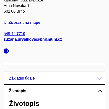
kancelář: bud. D/D.514
Arna Nováka 1
602 00 Brno
Zobrazit na mapě
549 49
7710
zuzana.urvalkova@phil.muni.cz
Základní údaje
Životopis
Životopis