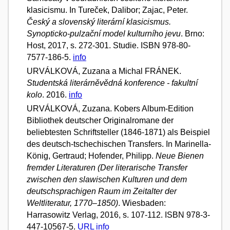
klasicismu. In Tureček, Dalibor; Zajac, Peter.
Český a slovenský literární klasicismus.
Synopticko-pulzační model kulturního jevu
. Brno:
Host, 2017, s. 272-301. Studie. ISBN 978-80-
7577-186-5.
info
URVÁLKOVÁ, Zuzana a Michal FRÁNEK.
Studentská literárněvědná konference - fakultní
kolo
. 2016.
info
URVÁLKOVÁ, Zuzana. Kobers Album-Edition
Bibliothek deutscher Originalromane der
beliebtesten Schriftsteller (1846-1871) als Beispiel
des deutsch-tschechischen Transfers. In Marinella-
König, Gertraud; Hofender, Philipp.
Neue Bienen
fremder Literaturen (Der literarische Transfer
zwischen den slawischen Kulturen und dem
deutschsprachigen Raum im Zeitalter der
Weltliteratur, 1770–1850)
. Wiesbaden:
Harrasowitz Verlag, 2016, s. 107-112. ISBN 978-3-
447-10567-5.
URL
info