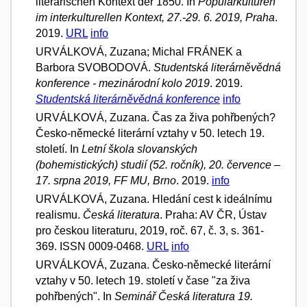
literarischen Kontext der 1850. In
Populärkulturen
im interkulturellen Kontext, 27.-29. 6. 2019, Praha
.
2019.
URL
info
URVÁLKOVÁ, Zuzana; Michal FRÁNEK a
Barbora SVOBODOVÁ.
Studentská literárněvědná
konference - mezinárodní kolo 2019
. 2019.
Studentská literárněvědná konference
info
URVÁLKOVÁ, Zuzana. Čas za živa pohřbených?
Česko-německé literární vztahy v 50. letech 19.
století. In
Letní škola slovanských
(bohemistických) studií (52. ročník), 20. července –
17. srpna 2019, FF MU, Brno
. 2019.
info
URVÁLKOVÁ, Zuzana. Hledání cest k ideálnímu
realismu.
Česká literatura
. Praha: AV ČR, Ústav
pro českou literaturu, 2019, roč. 67, č. 3, s. 361-
369. ISSN 0009-0468.
URL
info
URVÁLKOVÁ, Zuzana. Česko-německé literární
vztahy v 50. letech 19. století v čase "za živa
pohřbených". In
Seminář Česká literatura 19.