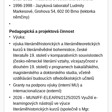
1996-1998 - Jazyková laboratoř Ludmily
Markesové, Grohova 54, 602 00 Brno (lektorka
němčiny)
Pedagogická a projektová činnost
Výuka:
výuka literárněhistorických a literárněteoretických
kurzů k literárněvědné bohemistice, české
literatuře 19. století v komparativních souvislostech
(česko-německé literární vztahy, vícejazyčnost v
dlouhém 19. století) v programech bakalářského,
magisterského a doktorského studia, včetně
vzdělávání budoucích středoškolských učitelů
Granty na podporu výuky (interní MU) a
internacionalizace (externí):
2026 – MUNI/FF-ELEARN/2125/2025 Využití e-
learningových nástrojů ve výuce
literárněhistorických kurzů (společně s Mgr.