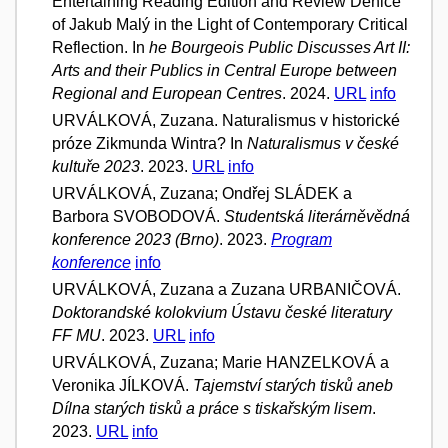
Entertaining Reading Edition and Review Denice
of Jakub Malý in the Light of Contemporary Critical
Reflection. In
he Bourgeois Public Discusses Art II:
Arts and their Publics in Central Europe between
Regional and European Centres
. 2024.
URL
info
URVÁLKOVÁ, Zuzana. Naturalismus v historické
próze Zikmunda Wintra? In
Naturalismus v české
kultuře 2023
. 2023.
URL
info
URVÁLKOVÁ, Zuzana; Ondřej SLÁDEK a
Barbora SVOBODOVÁ.
Studentská literárněvědná
konference 2023 (Brno)
. 2023.
Program
konference
info
URVÁLKOVÁ, Zuzana a Zuzana URBANIČOVÁ.
Doktorandské kolokvium Ústavu české literatury
FF MU
. 2023.
URL
info
URVÁLKOVÁ, Zuzana; Marie HANZELKOVÁ a
Veronika JÍLKOVÁ.
Tajemství starých tisků aneb
Dílna starých tisků a práce s tiskařským lisem
.
2023.
URL
info