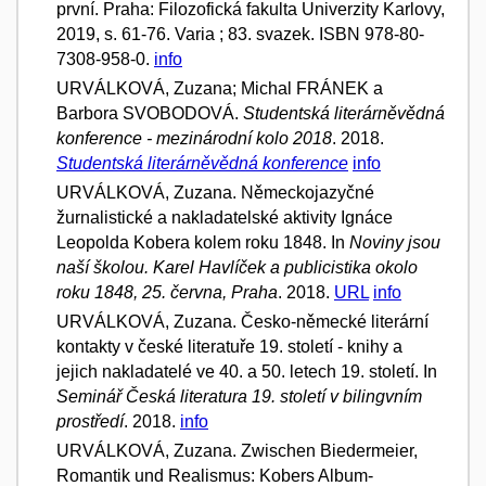
první. Praha: Filozofická fakulta Univerzity Karlovy,
2019, s. 61-76. Varia ; 83. svazek. ISBN 978-80-
7308-958-0.
info
URVÁLKOVÁ, Zuzana; Michal FRÁNEK a
Barbora SVOBODOVÁ.
Studentská literárněvědná
konference - mezinárodní kolo 2018
. 2018.
Studentská literárněvědná konference
info
URVÁLKOVÁ, Zuzana. Německojazyčné
žurnalistické a nakladatelské aktivity Ignáce
Leopolda Kobera kolem roku 1848. In
Noviny jsou
naší školou. Karel Havlíček a publicistika okolo
roku 1848, 25. června, Praha
. 2018.
URL
info
URVÁLKOVÁ, Zuzana. Česko-německé literární
kontakty v české literatuře 19. století - knihy a
jejich nakladatelé ve 40. a 50. letech 19. století. In
Seminář Česká literatura 19. století v bilingvním
prostředí
. 2018.
info
URVÁLKOVÁ, Zuzana. Zwischen Biedermeier,
Romantik und Realismus: Kobers Album-