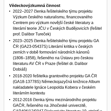
Vědeckovýzkumná činnost
2022–2027 členka řešitelského týmu projektu
Výzkum českého naturalismu, financovaného
Centrem pro výzkum novější české literatury a
literární teorie JČU v Českých Budějovicích (řešitel
prof. Dalibor Tureček)
2023–2025 členka řešitelského týmu projektu GA
ČR (GA23-05437S) Literární kritika v českých
zemích v době formování národních kánonů
(1806–1858), řešeného na Ústavu pro českou
literaturu AV ČR v Praze (řešitel dr. Dalibor
Dobiáš)
2018-2020 řešitelka grantového projektu GA ČR
(GA18-13778S) Německojazyčná knižnice Album
nakladatele Ignáce Leopolda Kobera v českém
literárním kontextu
2012-2016 členka týmu mezinárodního projektu
GAČR, řešeného na Jihočeské univerzitě,