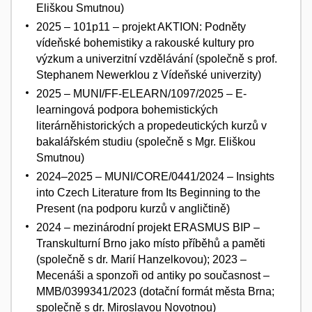
Eliškou Smutnou)
2025 – 101p11 – projekt AKTION: Podněty
vídeňské bohemistiky a rakouské kultury pro
výzkum a univerzitní vzdělávání (společně s prof.
Stephanem Newerklou z Vídeňské univerzity)
2025 – MUNI/FF-ELEARN/1097/2025 – E-
learningová podpora bohemistických
literárněhistorických a propedeutických kurzů v
bakalářském studiu (společně s Mgr. Eliškou
Smutnou)
2024–2025 – MUNI/CORE/0441/2024 – Insights
into Czech Literature from Its Beginning to the
Present (na podporu kurzů v angličtině)
2024 – mezinárodní projekt ERASMUS BIP –
Transkulturní Brno jako místo příběhů a paměti
(společně s dr. Marií Hanzelkovou); 2023 –
Mecenáši a sponzoři od antiky po současnost –
MMB/0399341/2023 (dotační formát města Brna;
společně s dr. Miroslavou Novotnou)