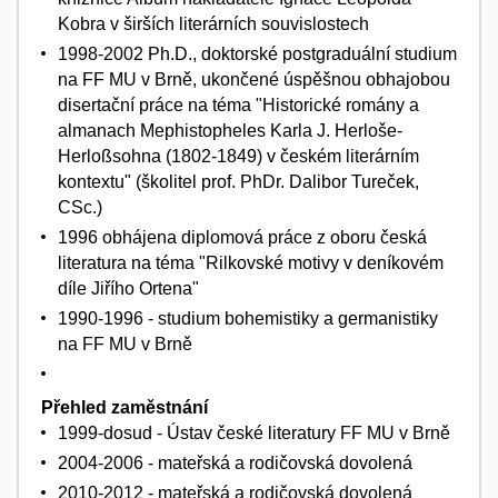
Kobra v širších literárních souvislostech
1998-2002 Ph.D., doktorské postgraduální studium
na FF MU v Brně, ukončené úspěšnou obhajobou
disertační práce na téma "Historické romány a
almanach Mephistopheles Karla J. Herloše-
Herloßsohna (1802-1849) v českém literárním
kontextu" (školitel prof. PhDr. Dalibor Tureček,
CSc.)
1996 obhájena diplomová práce z oboru česká
literatura na téma "Rilkovské motivy v deníkovém
díle Jiřího Ortena"
1990-1996 - studium bohemistiky a germanistiky
na FF MU v Brně
Přehled zaměstnání
1999-dosud - Ústav české literatury FF MU v Brně
2004-2006 - mateřská a rodičovská dovolená
2010-2012 - mateřská a rodičovská dovolená