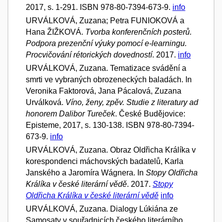
2017, s. 1-291. ISBN 978-80-7394-673-9.
info
URVÁLKOVÁ, Zuzana; Petra FUNIOKOVÁ a
Hana ŽIŽKOVÁ.
Tvorba konferenčních posterů.
Podpora prezenční výuky pomocí e-learningu.
Procvičování rétorických dovedností
. 2017.
info
URVÁLKOVÁ, Zuzana. Tematizace svádění a
smrti ve vybraných obrozeneckých baladách. In
Veronika Faktorová, Jana Pácalová, Zuzana
Urválková.
Víno, ženy, zpěv. Studie z literatury ad
honorem Dalibor Tureček
. České Budějovice:
Episteme, 2017, s. 130-138. ISBN 978-80-7394-
673-9.
info
URVÁLKOVÁ, Zuzana. Obraz Oldřicha Králíka v
korespondenci máchovských badatelů, Karla
Janského a Jaromíra Wágnera. In
Stopy Oldřicha
Králíka v české literární vědě
. 2017.
Stopy
Oldřicha Králíka v české literární vědě
info
URVÁLKOVÁ, Zuzana. Dialogy Lúkiána ze
Samosaty v souřadnicích českého literárního