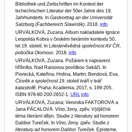
Bibliothek und Zeitschriften im Kontext der
tschechischen Literatur der 50er Jahre des 19.
Jahrhunderts. In
Gastvortrag an der Universität
Salzburg (Fachbereich Slawistik)
. 2018.
info
URVÁLKOVÁ, Zuzana. Album nakladatele Ignáce
Leopolda Kobra v českém lierárním kontextu 50.
let 19. století. In
Literárněvědná společnost AV ČR,
pobočka Olomouc
. 2018.
info
URVÁLKOVÁ, Zuzana. Požárem k napravení
hříšníka. Nad Raisovou povídkou Sekáči. In
Piorecká, Kateřina; Hrdina, Martin; Bendová, Eva.
Člověk a společnost 19. století tváří v tvář
katastrofě
. Praha: Academia, 2017, s. 199-205.
ISBN 978-80-200-2652-1.
URL
info
URVÁLKOVÁ, Zuzana; Veronika FAKTOROVÁ a
Jana PÁCALOVÁ. Víno, ženy, zpěv. V(d)ěčné
téma literární dějin. Studie z literatury ad honorem
Dalibor Tureček. In
Víno, ženy, zpěv. Studie z
literatury ad honorem Dalibor Tureček
. Episteme,