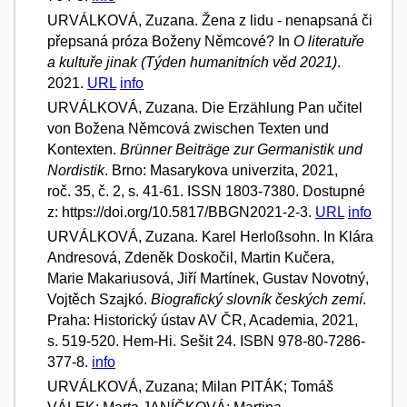
URVÁLKOVÁ, Zuzana. Žena z lidu - nenapsaná či
přepsaná próza Boženy Němcové? In
O literatuře
a kultuře jinak (Týden humanitních věd 2021)
.
2021.
URL
info
URVÁLKOVÁ, Zuzana. Die Erzählung Pan učitel
von Božena Němcová zwischen Texten und
Kontexten.
Brünner Beiträge zur Germanistik und
Nordistik
. Brno: Masarykova univerzita, 2021,
roč. 35, č. 2, s. 41-61. ISSN 1803-7380. Dostupné
z: https://doi.org/10.5817/BBGN2021-2-3.
URL
info
URVÁLKOVÁ, Zuzana. Karel Herloßsohn. In Klára
Andresová, Zdeněk Doskočil, Martin Kučera,
Marie Makariusová, Jiří Martínek, Gustav Novotný,
Vojtěch Szajkó.
Biografický slovník českých zemí
.
Praha: Historický ústav AV ČR, Academia, 2021,
s. 519-520. Hem-Hi. Sešit 24. ISBN 978-80-7286-
377-8.
info
URVÁLKOVÁ, Zuzana; Milan PITÁK; Tomáš