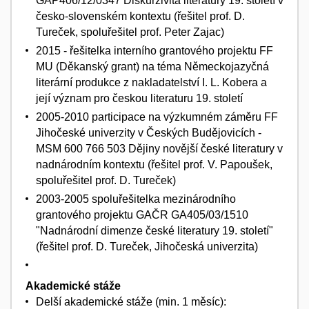
GAP406/12/0347 Diskurzivita literatury 19. století v
česko-slovenském kontextu (řešitel prof. D.
Tureček, spoluřešitel prof. Peter Zajac)
2015 - řešitelka interního grantového projektu FF
MU (Děkanský grant) na téma Německojazyčná
literární produkce z nakladatelství I. L. Kobera a
její význam pro českou literaturu 19. století
2005-2010 participace na výzkumném záměru FF
Jihočeské univerzity v Českých Budějovicích -
MSM 600 766 503 Dějiny novější české literatury v
nadnárodním kontextu (řešitel prof. V. Papoušek,
spoluřešitel prof. D. Tureček)
2003-2005 spoluřešitelka mezinárodního
grantového projektu GAČR GA405/03/1510
"Nadnárodní dimenze české literatury 19. století"
(řešitel prof. D. Tureček, Jihočeská univerzita)
Akademické stáže
Delší akademické stáže (min. 1 měsíc):