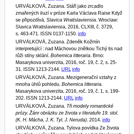
URVÁLKOVÁ, Zuzana. Stáří jako zrcadlo
zmařených iluzí v próze Karla Václava Raise Když
se připozdívá.
Slavica Wratislaviensia
. Wroclaw:
Slavica Wratislaviensia, 2016, CLXIII, č. 3729,
s. 463-471. ISSN 0137-1150.
info
URVÁLKOVÁ, Zuzana. Zdeněk Kožmín
interpretující : nad Máchovou znělkou Tichý tis nad
růži stíny sklání.
Bohemica litteraria
. Brno:
Masarykova univerzita, 2016, roč. 19, č. 2, s. 25-
31. ISSN 1213-2144.
URL
info
URVÁLKOVÁ, Zuzana. Mezigenerační vztahy z
mnoha úhlů pohledu.
Bohemica litteraria
.
Masarykova univerzita, 2016, roč. 19, č. 1, s. 199-
202. ISSN 1213-2144.
URL
info
URVÁLKOVÁ, Zuzana.
Tři modely romantické
prózy. Žánr obrázku ze života v literatuře 19. stol.
(K. H. Mácha, J. K. Tyl, J. Neruda)
. 2014.
info
URVÁLKOVÁ, Zuzana. Tylova povídka Ze života