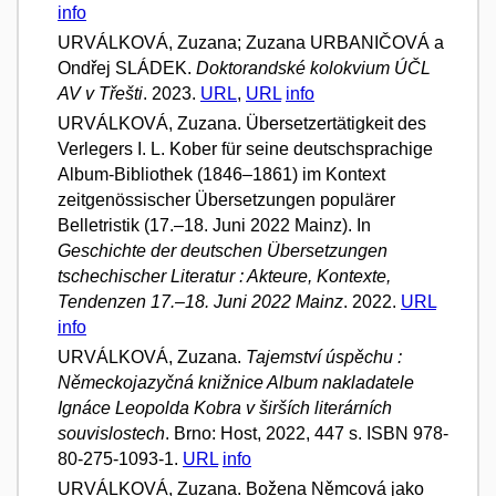
info
URVÁLKOVÁ, Zuzana; Zuzana URBANIČOVÁ a
Ondřej SLÁDEK.
Doktorandské kolokvium ÚČL
AV v Třešti
. 2023.
URL
,
URL
info
URVÁLKOVÁ, Zuzana. Übersetzertätigkeit des
Verlegers I. L. Kober für seine deutschsprachige
Album-Bibliothek (1846–1861) im Kontext
zeitgenössischer Übersetzungen populärer
Belletristik (17.–18. Juni 2022 Mainz). In
Geschichte der deutschen Übersetzungen
tschechischer Literatur : Akteure, Kontexte,
Tendenzen 17.–18. Juni 2022 Mainz
. 2022.
URL
info
URVÁLKOVÁ, Zuzana.
Tajemství úspěchu :
Německojazyčná knižnice Album nakladatele
Ignáce Leopolda Kobra v širších literárních
souvislostech
. Brno: Host, 2022, 447 s. ISBN 978-
80-275-1093-1.
URL
info
URVÁLKOVÁ, Zuzana. Božena Němcová jako