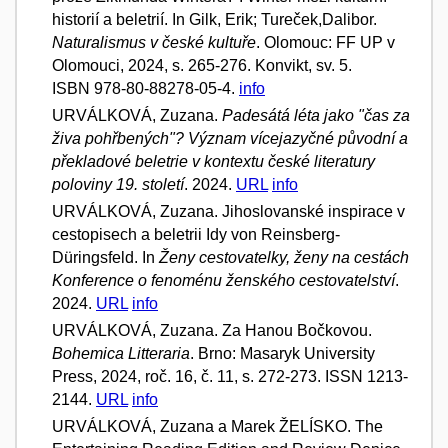
historií a beletrií. In Gilk, Erik; Tureček,Dalibor.
Naturalismus v české kultuře
. Olomouc: FF UP v
Olomouci, 2024, s. 265-276. Konvikt, sv. 5.
ISBN 978-80-88278-05-4.
info
URVÁLKOVÁ, Zuzana.
Padesátá léta jako "čas za
živa pohřbených"? Význam vícejazyčné původní a
překladové beletrie v kontextu české literatury
poloviny 19. století
. 2024.
URL
info
URVÁLKOVÁ, Zuzana. Jihoslovanské inspirace v
cestopisech a beletrii Idy von Reinsberg-
Düringsfeld. In
Ženy cestovatelky, ženy na cestách
Konference o fenoménu ženského cestovatelství
.
2024.
URL
info
URVÁLKOVÁ, Zuzana. Za Hanou Bočkovou.
Bohemica Litteraria
. Brno: Masaryk University
Press, 2024, roč. 16, č. 11, s. 272-273. ISSN 1213-
2144.
URL
info
URVÁLKOVÁ, Zuzana a Marek ŽELÍSKO. The