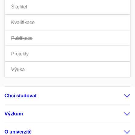
Školitel
Kvalifikace
Publikace
Projekty
Výuka
Chci studovat
Výzkum
O univerzitě