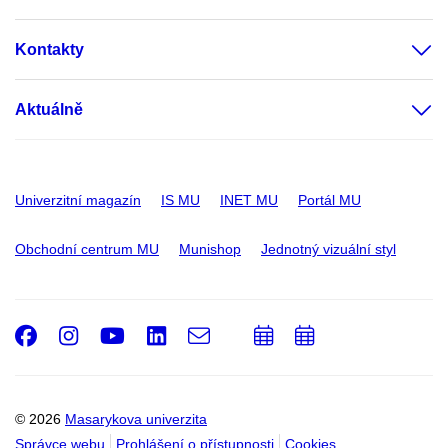
Kontakty
Aktuálně
Univerzitní magazín
IS MU
INET MU
Portál MU
Obchodní centrum MU
Munishop
Jednotný vizuální styl
Facebook
Instagram
Youtube
LinkedIn
e-
Přidat
Přidat
Email
mail
do
do
kalendáře
kalendáře
© 2026
Masarykova univerzita
Správce webu
Prohlášení o přístupnosti
Cookies