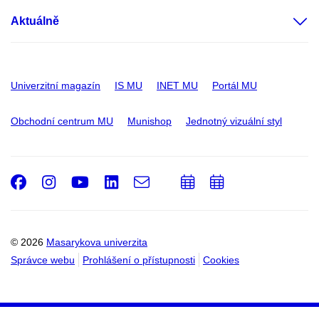
Aktuálně
Univerzitní magazín
IS MU
INET MU
Portál MU
Obchodní centrum MU
Munishop
Jednotný vizuální styl
Facebook
Instagram
Youtube
LinkedIn
e-
Přidat
Přidat
Email
mail
do
do
kalendáře
kalendáře
© 2026
Masarykova univerzita
Správce webu
Prohlášení o přístupnosti
Cookies