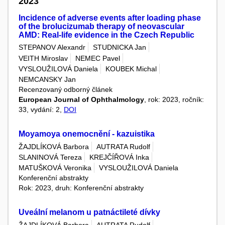
2023
Incidence of adverse events after loading phase
of the brolucizumab therapy of neovascular
AMD: Real-life evidence in the Czech Republic
STEPANOV Alexandr
STUDNICKA Jan
VEITH Miroslav
NEMEC Pavel
VYSLOUŽILOVÁ Daniela
KOUBEK Michal
NEMCANSKY Jan
Recenzovaný odborný článek
European Journal of Ophthalmology
, rok: 2023, ročník:
33, vydání: 2,
DOI
Moyamoya onemocnění - kazuistika
ŽAJDLÍKOVÁ Barbora
AUTRATA Rudolf
SLANINOVÁ Tereza
KREJČÍŘOVÁ Inka
MATUŠKOVÁ Veronika
VYSLOUŽILOVÁ Daniela
Konferenční abstrakty
Rok: 2023, druh: Konferenční abstrakty
Uveální melanom u patnáctileté dívky
ŽAJDLÍKOVÁ Barbora
AUTRATA Rudolf