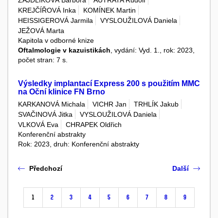
KREJČÍŘOVÁ Inka
KOMÍNEK Martin
HEISSIGEROVÁ Jarmila
VYSLOUŽILOVÁ Daniela
JEŽOVÁ Marta
Kapitola v odborné knize
Oftalmologie v kazuistikách
, vydání: Vyd. 1., rok: 2023,
počet stran: 7 s.
Výsledky implantací Express 200 s použitím MMC
na Oční klinice FN Brno
KARKANOVÁ Michala
VICHR Jan
TRHLÍK Jakub
SVAČINOVÁ Jitka
VYSLOUŽILOVÁ Daniela
VLKOVÁ Eva
CHRAPEK Oldřich
Konferenční abstrakty
Rok: 2023, druh: Konferenční abstrakty
Předchozí
Další
1
2
3
4
5
6
7
8
9