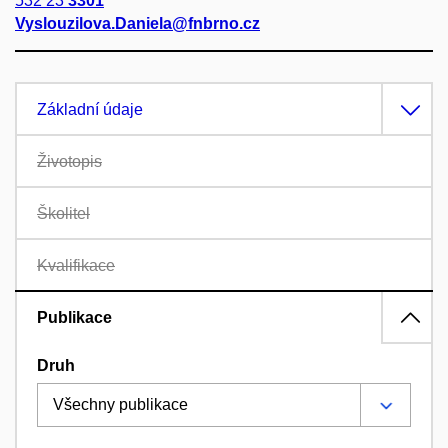
532 23
3301
Vyslouzilova.Daniela@fnbrno.cz
Základní údaje
Životopis
Školitel
Kvalifikace
Publikace
Druh