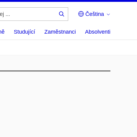
Čeština
Hledej
...
ně
Studující
Zaměstnanci
Absolventi