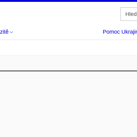
zitě
Pomoc Ukraji