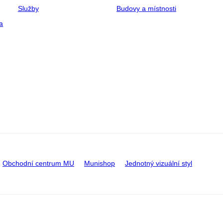
Služby
Budovy a místnosti
a
Obchodní centrum MU
Munishop
Jednotný vizuální styl