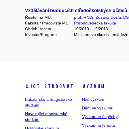
Vzdělávání budoucích středoškolských učitelů p
Řešitel na MU:
prof. RNDr. Zuzana Došlá, DS
Fakulta / Pracoviště MU:
Přírodovědecká fakulta
Období řešení:
10/2010 — 9/2013
Investor/Program:
Ministerstvo školství, mláde
Chci studovat
Výzkum
Bakalářské a magisterské
Náš výzkum
studium
Dění ve výzkumu
Navazující magisterské
Výzkumné úspěchy
studium
Výzkumná témata
Doktorské studium