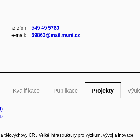
telefon:
549 49
5780
e‑mail:
69863@mail.muni.cz
Kvalifikace
Publikace
Projekty
Výuk
9)
D.
 a tělovýchovy ČR / Velké infrastruktury pro výzkum, vývoj a inovace