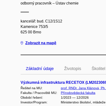
odborný pracovník – Ústav chemie
kancelář: bud. C12/1S12
Kamenice 753/5
625 00 Brno
Zobrazit na mapě
Základní údaje
Životopis
Školitel
Výzkumná infrastruktura RECETOX (LM202306
Řešitel na MU:
prof. RNDr. Jana Klánová, Ph.
Fakulta / Pracoviště MU:
Přírodovědecká fakulta
Období řešení:
1/2023 — 12/2026
Investor/Program:
Ministerstvo školství, mládeže