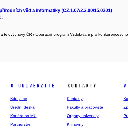
řírodních věd a informatiky (CZ.1.07/2.2.00/15.0201)
c.
že a tělovýchovy ČR / Operační program Vzdělávání pro konkurencesch
O univerzitě
Kontakty
A
Kdo jsme
Kontakty
Ka
Úřední deska
Fakulty a pracoviště
Zp
Kariéra na MU
Orgány univerzity
Pr
Partnerství
Knihovny