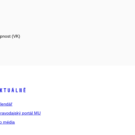
opnost (VK)
ktuálně
lendář
ravodajský portál MU
o média