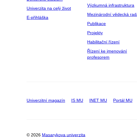
Výzkumná infrastruktura
Univerzita na celý život
Mezinárodní vědecká rad
E-přihláška
Publikace
Projekty
Habilitační řízení
Řízení ke jmenování
profesorem
Univerzitní magazín
IS MU
INET MU
Portál MU
© 2026
Masarykova univerzita