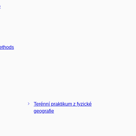
é
ethods
Terénní praktikum z fyzické
geografie