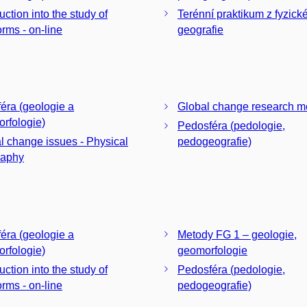
uction into the study of
Terénní praktikum z fyzick
orms - on-line
geografie
éra (geologie a
Global change research m
rfologie)
Pedosféra (pedologie,
l change issues - Physical
pedogeografie)
raphy
éra (geologie a
Metody FG 1 – geologie,
rfologie)
geomorfologie
uction into the study of
Pedosféra (pedologie,
orms - on-line
pedogeografie)