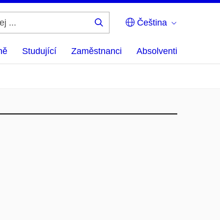
Čeština
Hledej
...
ně
Studující
Zaměstnanci
Absolventi