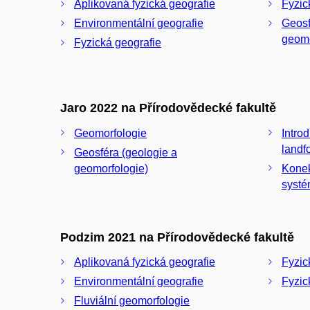
Aplikovaná fyzická geografie
Fyzic
Environmentální geografie
Geosf
geomo
Fyzická geografie
Jaro 2022 na Přírodovědecké fakultě
Geomorfologie
Introd
landf
Geosféra (geologie a
geomorfologie)
Konekt
systé
Podzim 2021 na Přírodovědecké fakultě
Aplikovaná fyzická geografie
Fyzic
Environmentální geografie
Fyzic
Fluviální geomorfologie