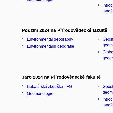
Introd
landf
Podzim 2024 na Přírodovědecké fakultě
Environmental geography
Geosf
geomo
Environmentální geografie
Globa
geog
Jaro 2024 na Přírodovědecké fakultě
Bakalářská zkouška - FG
Geosf
geomo
Geomorfologie
Introd
landf