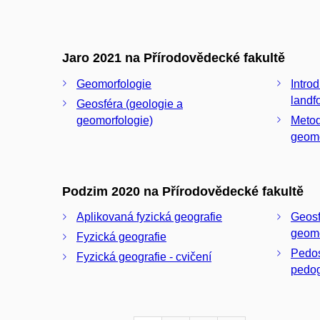
Jaro 2021 na Přírodovědecké fakultě
Geomorfologie
Introd
landf
Geosféra (geologie a
geomorfologie)
Metod
geomo
Podzim 2020 na Přírodovědecké fakultě
Aplikovaná fyzická geografie
Geosf
geomo
Fyzická geografie
Pedos
Fyzická geografie - cvičení
pedog