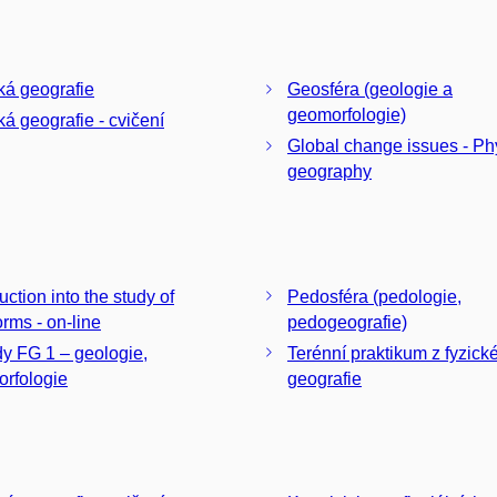
ká geografie
Geosféra (geologie a
geomorfologie)
ká geografie - cvičení
Global change issues - Ph
geography
uction into the study of
Pedosféra (pedologie,
orms - on-line
pedogeografie)
y FG 1 – geologie,
Terénní praktikum z fyzick
rfologie
geografie