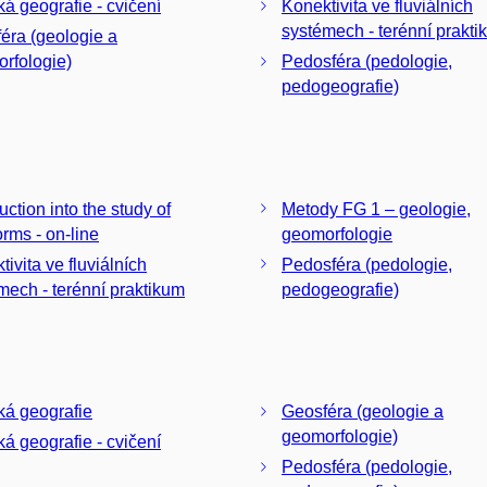
ká geografie - cvičení
Konektivita ve fluviálních
systémech - terénní prakt
éra (geologie a
rfologie)
Pedosféra (pedologie,
pedogeografie)
uction into the study of
Metody FG 1 – geologie,
orms - on-line
geomorfologie
ivita ve fluviálních
Pedosféra (pedologie,
mech - terénní praktikum
pedogeografie)
ká geografie
Geosféra (geologie a
geomorfologie)
ká geografie - cvičení
Pedosféra (pedologie,