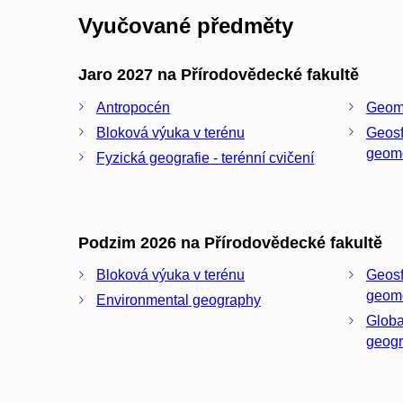
Vyučované předměty
Jaro 2027 na Přírodovědecké fakultě
Antropocén
Geomo
Bloková výuka v terénu
Geosf
geomo
Fyzická geografie - terénní cvičení
Podzim 2026 na Přírodovědecké fakultě
Bloková výuka v terénu
Geosf
geomo
Environmental geography
Globa
geog