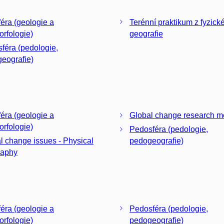
éra (geologie a
Terénní praktikum z fyzick
rfologie)
geografie
féra (pedologie,
eografie)
éra (geologie a
Global change research m
rfologie)
Pedosféra (pedologie,
l change issues - Physical
pedogeografie)
raphy
éra (geologie a
Pedosféra (pedologie,
rfologie)
pedogeografie)