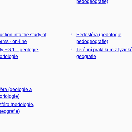
pedogeografie)
uction into the study of
Pedosféra (pedologie,
orms - on-line
pedogeografie)
y FG 1 – geologie,
Terénní praktikum z fyzick
rfologie
geografie
éra (geologie a
rfologie)
féra (pedologie,
eografie)