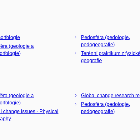
rfologie
Pedosféra (pedologie,
pedogeografie)
éra (geologie a
rfologie)
Terénní praktikum z fyzick
geografie
éra (geologie a
Global change research m
rfologie)
Pedosféra (pedologie,
l change issues - Physical
pedogeografie)
raphy