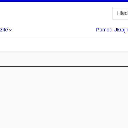
zitě
Pomoc Ukraji