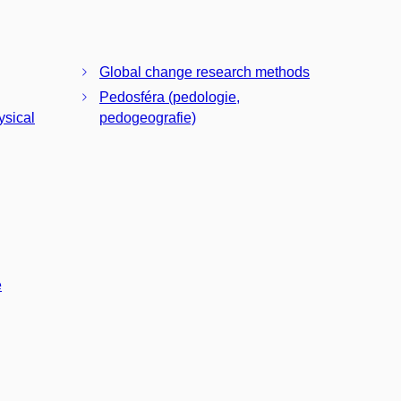
Global change research methods
Pedosféra (pedologie,
ysical
pedogeografie)
é