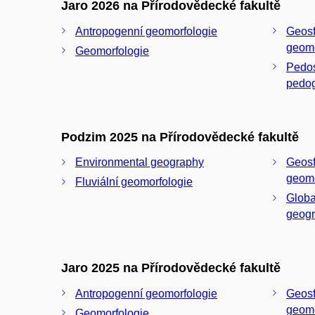
Jaro 2026 na Přírodovědecké fakultě
Antropogenní geomorfologie
Geosf
geomo
Geomorfologie
Pedos
pedog
Podzim 2025 na Přírodovědecké fakultě
Environmental geography
Geosf
geomo
Fluviální geomorfologie
Globa
geog
Jaro 2025 na Přírodovědecké fakultě
Antropogenní geomorfologie
Geosf
geomo
Geomorfologie