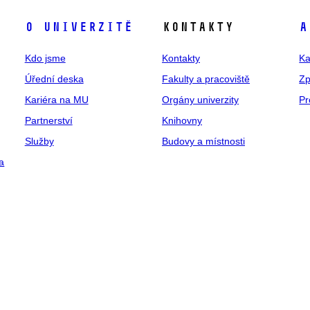
O univerzitě
Kontakty
A
Kdo jsme
Kontakty
Ka
Úřední deska
Fakulty a pracoviště
Zp
Kariéra na MU
Orgány univerzity
Pr
Partnerství
Knihovny
Služby
Budovy a místnosti
a