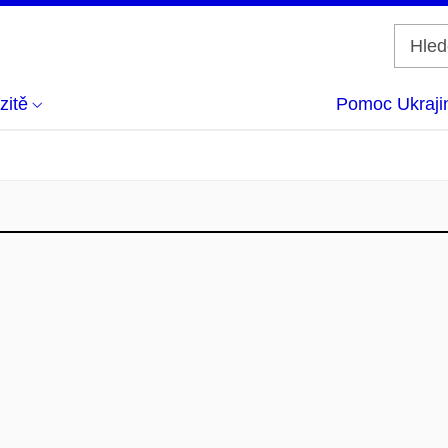
zitě
Pomoc Ukraji