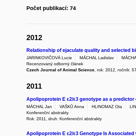
Počet publikací: 74
2012
Relationship of ejaculate quality and selected b
JARINKOVIČOVÁ Lucie
MÁCHAL Ladislav
MÁCHA
Recenzovaný odborný článek
Czech Journal of Animal Science
, rok: 2012, ročník: 5
2011
Apolipoprotein E ε2/ε3 genotype as a predictor
MÁCHAL Jan
VAŠKŮ Anna
HLINOMAZ Ota
LI
Konferenční abstrakty
Rok: 2011, druh: Konferenční abstrakty
Apolipoprotein E ε2/ε3 Genotype Is Associated 