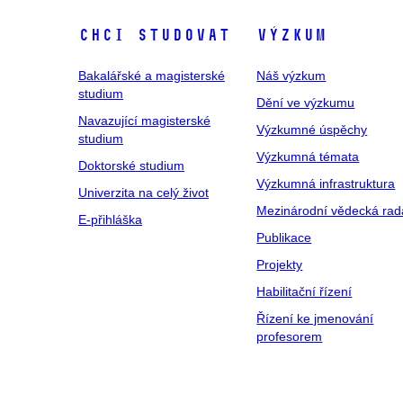
Chci studovat
Výzkum
Bakalářské a magisterské
Náš výzkum
studium
Dění ve výzkumu
Navazující magisterské
Výzkumné úspěchy
studium
Výzkumná témata
Doktorské studium
Výzkumná infrastruktura
Univerzita na celý život
Mezinárodní vědecká rad
E-přihláška
Publikace
Projekty
Habilitační řízení
Řízení ke jmenování
profesorem