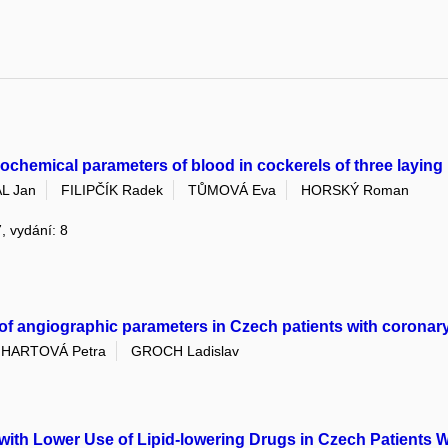
iochemical parameters of blood in cockerels of three laying 
L Jan
FILIPČÍK Radek
TŮMOVÁ Eva
HORSKÝ Roman
7, vydání: 8
 of angiographic parameters in Czech patients with coronary
NHARTOVÁ Petra
GROCH Ladislav
with Lower Use of Lipid-lowering Drugs in Czech Patients 