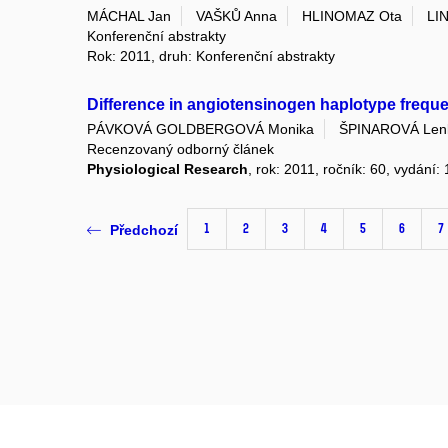
MÁCHAL Jan
VAŠKŮ Anna
HLINOMAZ Ota
LI
Konferenční abstrakty
Rok: 2011, druh: Konferenční abstrakty
Difference in angiotensinogen haplotype freque
PÁVKOVÁ GOLDBERGOVÁ Monika
ŠPINAROVÁ Len
Recenzovaný odborný článek
Physiological Research
, rok: 2011, ročník: 60, vydání: 
1
2
3
4
5
6
7
Předchozí