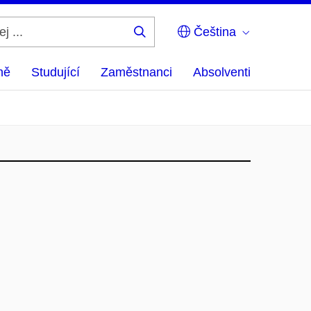
Čeština
Hledej
...
ně
Studující
Zaměstnanci
Absolventi