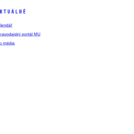
ktuálně
lendář
ravodajský portál MU
o média