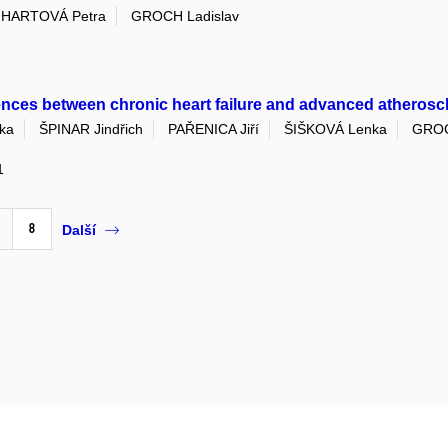
NHARTOVÁ Petra
GROCH Ladislav
nces between chronic heart failure and advanced atheroscle
ka
ŠPINAR Jindřich
PAŘENICA Jiří
ŠIŠKOVÁ Lenka
GROC
1
8
Další