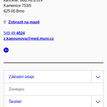
kancelář: bud. A21/319
Kamenice 753/5
625 00 Brno
Zobrazit na mapě
549 49
4024
z.kapounova@med.muni.cz
Základní údaje
Životopis
Školitel