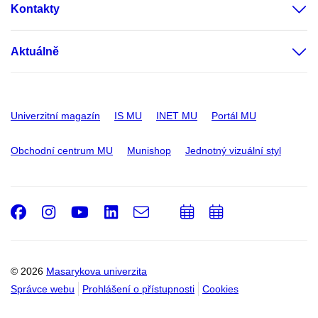
Kontakty
Aktuálně
Univerzitní magazín
IS MU
INET MU
Portál MU
Obchodní centrum MU
Munishop
Jednotný vizuální styl
Facebook
Instagram
Youtube
LinkedIn
e-
Přidat
Přidat
Email
mail
do
do
kalendáře
kalendáře
© 2026
Masarykova univerzita
Správce webu
Prohlášení o přístupnosti
Cookies