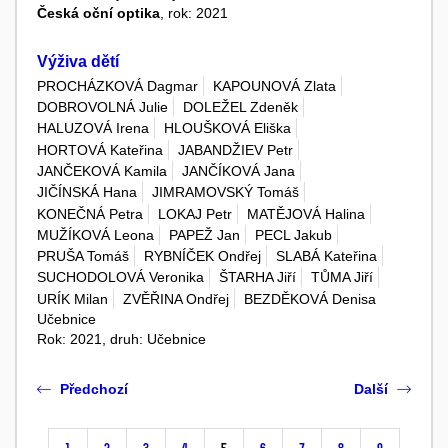
Česká oční optika
, rok: 2021
Výživa dětí
PROCHÁZKOVÁ Dagmar
KAPOUNOVÁ Zlata
DOBROVOLNÁ Julie
DOLEŽEL Zdeněk
HALUZOVÁ Irena
HLOUŠKOVÁ Eliška
HORTOVÁ Kateřina
JABANDŽIEV Petr
JANČEKOVÁ Kamila
JANČÍKOVÁ Jana
JIČÍNSKÁ Hana
JIMRAMOVSKÝ Tomáš
KONEČNÁ Petra
LOKAJ Petr
MATĚJOVÁ Halina
MUŽÍKOVÁ Leona
PAPEŽ Jan
PECL Jakub
PRUŠA Tomáš
RYBNÍČEK Ondřej
SLABÁ Kateřina
SUCHODOLOVÁ Veronika
ŠTARHA Jiří
TŮMA Jiří
URÍK Milan
ZVĚŘINA Ondřej
BEZDĚKOVÁ Denisa
Učebnice
Rok: 2021, druh: Učebnice
Předchozí
Další