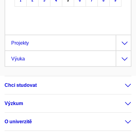
1
2
3
4
5
6
7
8
9
Projekty
Výuka
Chci studovat
Výzkum
O univerzitě