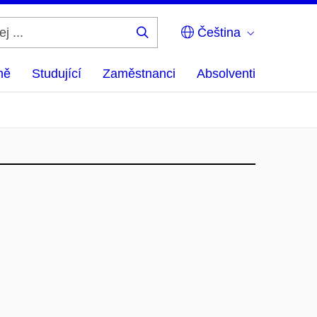
Čeština
Hledej
...
ně
Studující
Zaměstnanci
Absolventi