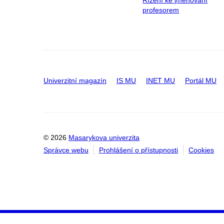
Řízení ke jmenování
profesorem
Univerzitní magazín
IS MU
INET MU
Portál MU
© 2026
Masarykova univerzita
Správce webu
Prohlášení o přístupnosti
Cookies