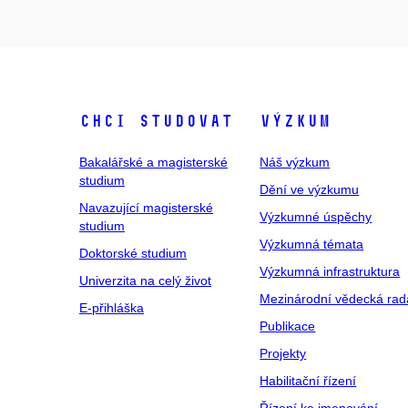
Chci studovat
Výzkum
Bakalářské a magisterské
Náš výzkum
studium
Dění ve výzkumu
Navazující magisterské
Výzkumné úspěchy
studium
Výzkumná témata
Doktorské studium
Výzkumná infrastruktura
Univerzita na celý život
Mezinárodní vědecká rad
E-přihláška
Publikace
Projekty
Habilitační řízení