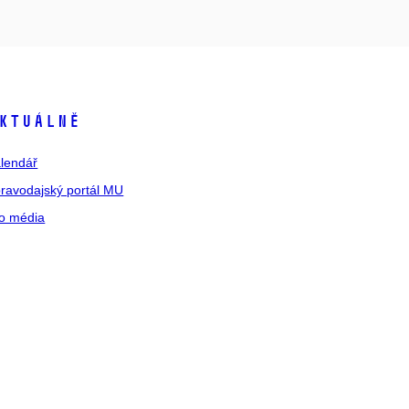
ktuálně
lendář
ravodajský portál MU
o média