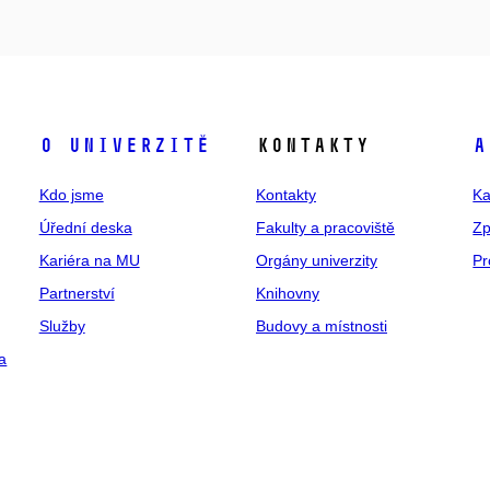
O univerzitě
Kontakty
A
Kdo jsme
Kontakty
Ka
Úřední deska
Fakulty a pracoviště
Zp
Kariéra na MU
Orgány univerzity
Pr
Partnerství
Knihovny
Služby
Budovy a místnosti
a