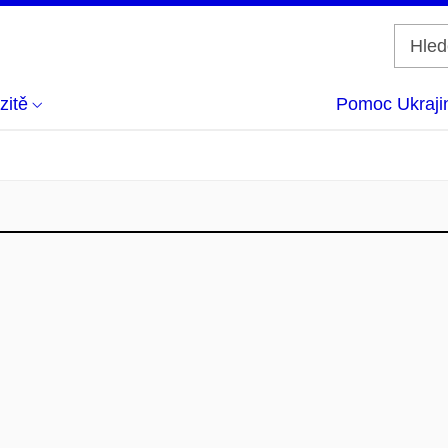
zitě
Pomoc Ukraji