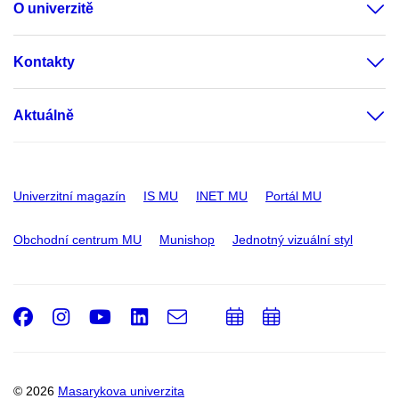
O univerzitě
Kontakty
Aktuálně
Univerzitní magazín
IS MU
INET MU
Portál MU
Obchodní centrum MU
Munishop
Jednotný vizuální styl
Facebook
Instagram
Youtube
LinkedIn
e-
Přidat
Přidat
Email
mail
do
do
kalendáře
kalendáře
© 2026
Masarykova univerzita