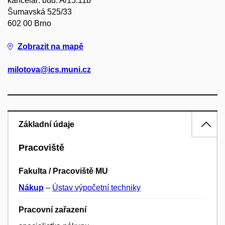
kancelář: bud. A/15.11b
Šumavská 525/33
602 00 Brno
Zobrazit na mapě
milotova@ics.muni.cz
Základní údaje
Pracoviště
Fakulta / Pracoviště MU
Nákup
–
Ústav výpočetní techniky
Pracovní zařazení