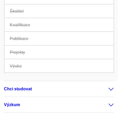
Školitel
Kvalifikace
Publikace
Projekty
Výuka
Chci studovat
Výzkum