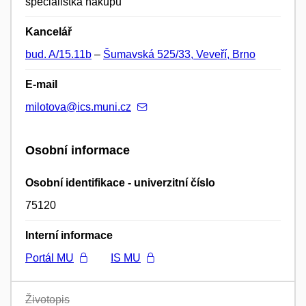
specialistka nákupu
Kancelář
bud. A/15.11b
–
Šumavská 525/33, Veveří, Brno
E-mail
milotova@ics.muni.cz
Osobní informace
Osobní identifikace - univerzitní číslo
75120
Interní informace
Portál MU
IS MU
Životopis