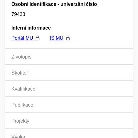
Osobní identifikace - univerzitní číslo
79433
Interní informace
Portál MU
IS MU
Životopis
Školitel
Kvalifikace
Publikace
Projekty
Výuka