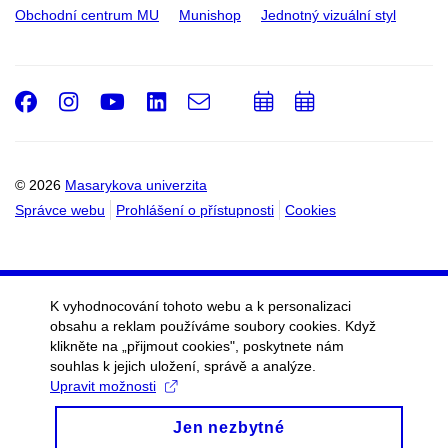
Obchodní centrum MU
Munishop
Jednotný vizuální styl
Facebook
Instagram
Youtube
LinkedIn
e-
Přidat
Přidat
Email
mail
do
do
kalendáře
kalendáře
© 2026
Masarykova univerzita
Správce webu
Prohlášení o přístupnosti
Cookies
K vyhodnocování tohoto webu a k personalizaci
obsahu a reklam používáme soubory cookies. Když
klikněte na „přijmout cookies", poskytnete nám
souhlas k jejich uložení, správě a analýze.
Upravit možnosti
Jen nezbytné