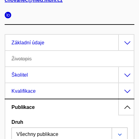
chovanec@med.muni.cz
Základní údaje
Životopis
Školitel
Kvalifikace
Publikace
Druh