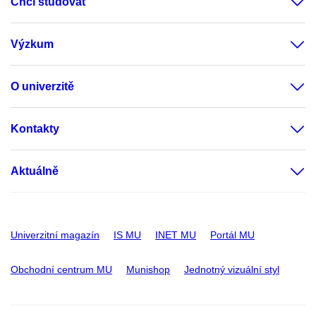
Chci studovat
Výzkum
O univerzitě
Kontakty
Aktuálně
Univerzitní magazín
IS MU
INET MU
Portál MU
Obchodní centrum MU
Munishop
Jednotný vizuální styl