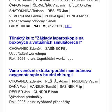
PEŠTÁL Adam
CHOVANEC Zdeněk
PRUDIUS Vadim
ČAPOV Ivan
ČERVEŇÁK Vladimír
BÍLEK Ondřej
SHATOKHINA Tetiana
RESLER Jan
VEVERKOVÁ Lenka
PENKA Igor
BENEJ Michal
Recenzovaný odborný článek
BIOMEDICAL PAPERS
, rok: 2026,
DOI
Třináctý kurz "Základy laparoskopie na
boxových a virtuálních simulátorech I"
CHOVANEC Zdeněk
SASÍNEK Filip
Uspořádání workshopu
Rok: 2026, druh: Uspořádání workshopu
Veno-venózní extrakorporální membránová
oxygenoterapie v hrudní chirurgii
CHOVANEC Zdeněk
PEŠTÁL Adam
PRUDIUS Vadim
DAŇA Petr
HANSLÍK Tomáš
SASÍNEK Filip
RESLER Jan
ČUNDRLE Ivan
Vyžádané přednášky
Rok: 2026, druh: Vyžádané přednášky