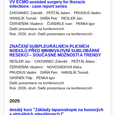
VV ECMO assisted surgery for thoracic
infections - case report series
CHOVANEC Zdeněk
PEŠTÁL Adam
PRUDIUS Vadim
HANSLÍK Tomáš
DAŇA Petr
RESLER Jan
ČERVEŇÁK Vladimír
ČUNDRLE Ivan
PENKA Igor
Další prezentace na konferencích
Rok: 2026, druh: Další prezentace na konferencích
ZNAČENÍ SUBPLEURÁLNÍCH PLICNÍCH
NODULŮ PŘED MINIINVAZIVNÍ SUBLOBÁRNÍ
RESEKCÍ – SOUČASNÉ MOŽNOSTI A TRENDY
RESLER Jan
CHOVANEC Zdeněk
PEŠTÁL Adam
ČERVEŇÁK Vladimír
NOVOSÁDOVÁ Klára
PRUDIUS Vadim
DAŇA Petr
HANSLÍK Tomáš
SASÍNEK Filip
PENKA Igor
Další prezentace na konferencích
Rok: 2026, druh: Další prezentace na konferencích
2025
desátý kurz "Základy laparoskopie na boxových
a virtuálních simulátorech I"