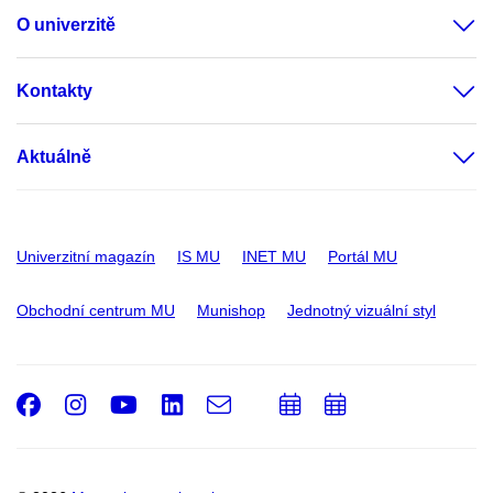
O univerzitě
Kontakty
Aktuálně
Univerzitní magazín
IS MU
INET MU
Portál MU
Obchodní centrum MU
Munishop
Jednotný vizuální styl
Facebook
Instagram
Youtube
LinkedIn
e-
Přidat
Přidat
Email
mail
do
do
kalendáře
kalendáře