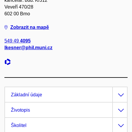
kancelář: bud. K/312
Veveří 470/28
602 00 Brno
Zobrazit na mapě
549 49
4095
lkesner@phil.muni.cz
Základní údaje
Životopis
Školitel