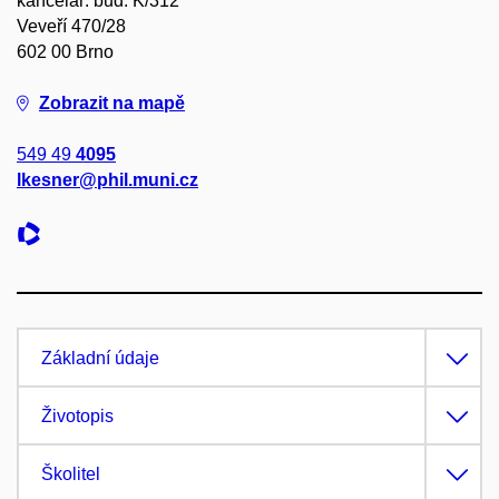
kancelář: bud. K/312
Veveří 470/28
602 00 Brno
Zobrazit na mapě
549 49
4095
lkesner@phil.muni.cz
Základní údaje
Životopis
Školitel