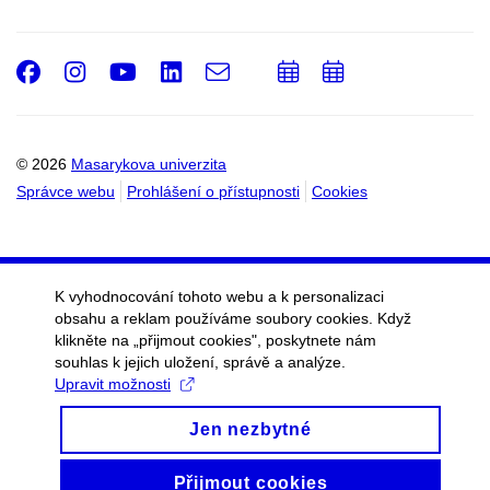
Facebook
Instagram
Youtube
LinkedIn
e-
Přidat
Přidat
Email
mail
do
do
kalendáře
kalendáře
© 2026
Masarykova univerzita
Správce webu
Prohlášení o přístupnosti
Cookies
K vyhodnocování tohoto webu a k personalizaci
obsahu a reklam používáme soubory cookies. Když
klikněte na „přijmout cookies", poskytnete nám
souhlas k jejich uložení, správě a analýze.
Upravit možnosti
Jen nezbytné
Přijmout cookies