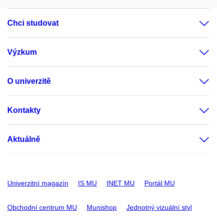
Chci studovat
Výzkum
O univerzitě
Kontakty
Aktuálně
Univerzitní magazín
IS MU
INET MU
Portál MU
Obchodní centrum MU
Munishop
Jednotný vizuální styl