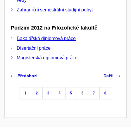
vědy
Zahraniční semestrální studijní pobyt
Podzim 2012 na Filozofické fakultě
Bakalářská diplomová práce
Disertační práce
Magisterská diplomová práce
Předchozí
Další
1
2
3
4
5
6
7
8