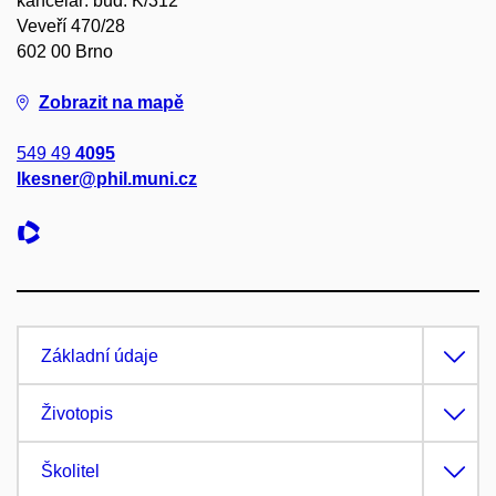
kancelář: bud. K/312
Veveří 470/28
602 00 Brno
Zobrazit na mapě
549 49
4095
lkesner@phil.muni.cz
Základní údaje
Životopis
Školitel