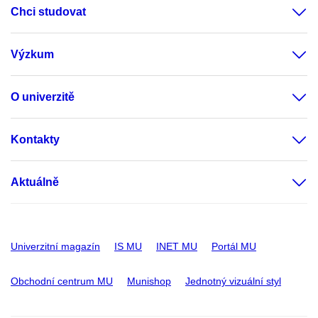
Chci studovat
Výzkum
O univerzitě
Kontakty
Aktuálně
Univerzitní magazín
IS MU
INET MU
Portál MU
Obchodní centrum MU
Munishop
Jednotný vizuální styl