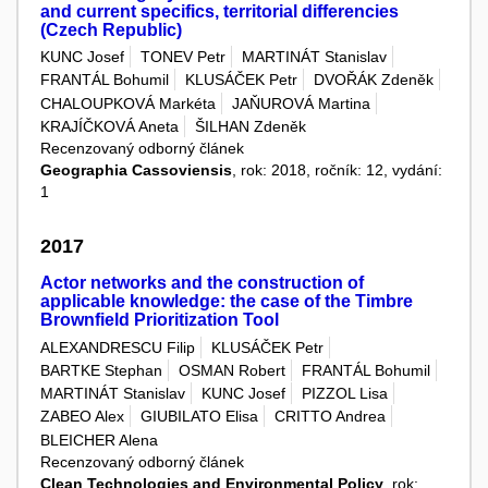
and current specifics, territorial differencies
(Czech Republic)
KUNC Josef
TONEV Petr
MARTINÁT Stanislav
FRANTÁL Bohumil
KLUSÁČEK Petr
DVOŘÁK Zdeněk
CHALOUPKOVÁ Markéta
JAŇUROVÁ Martina
KRAJÍČKOVÁ Aneta
ŠILHAN Zdeněk
Recenzovaný odborný článek
Geographia Cassoviensis
, rok: 2018, ročník: 12, vydání:
1
2017
Actor networks and the construction of
applicable knowledge: the case of the Timbre
Brownfield Prioritization Tool
ALEXANDRESCU Filip
KLUSÁČEK Petr
BARTKE Stephan
OSMAN Robert
FRANTÁL Bohumil
MARTINÁT Stanislav
KUNC Josef
PIZZOL Lisa
ZABEO Alex
GIUBILATO Elisa
CRITTO Andrea
BLEICHER Alena
Recenzovaný odborný článek
Clean Technologies and Environmental Policy
, rok: