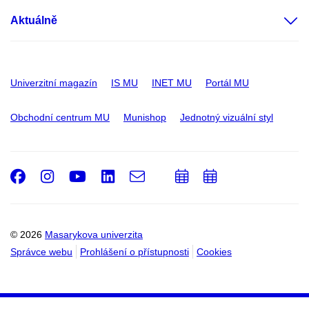
Aktuálně
Univerzitní magazín
IS MU
INET MU
Portál MU
Obchodní centrum MU
Munishop
Jednotný vizuální styl
Facebook
Instagram
Youtube
LinkedIn
e-
Přidat
Přidat
Email
mail
do
do
kalendáře
kalendáře
© 2026
Masarykova univerzita
Správce webu
Prohlášení o přístupnosti
Cookies