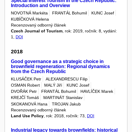
Special Interest Tourism in the Czech Republic:
Introduction and Overview
NOVOTNÁ Markéta
FRANTÁL Bohumil
KUNC Josef
KUBÍČKOVÁ Helena
Recenzovaný odborný článek
Czech Journal of Tourism
, rok: 2019, ročník: 8, vydání:
1,
DOI
2018
Good governance as a strategic choice in
brownfield regeneration: Regional dynamics
from the Czech Republic
KLUSÁČEK Petr
ALEXANDRESCU Filip
OSMAN Robert
MALÝ Jiří
KUNC Josef
DVOŘÁK Petr
FRANTÁL Bohumil
HAVLÍČEK Marek
KREJČÍ Tomáš
MARTINÁT Stanislav
SKOKANOVÁ Hana
TROJAN Jakub
Recenzovaný odborný článek
Land Use Policy
, rok: 2018, ročník: 73,
DOI
Industrial legacy towards brownfields: historical