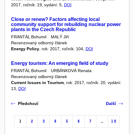
2017, ročník: 19, vydání: 5,
DOI
Close or renew? Factors affecting local
community support for rebuilding nuclear power
plants in the Czech Republic
FRANTÁL Bohumil
MALÝ Jiří
Recenzovaný odborný článek
Energy Policy
, rok: 2017, ročník: 104,
DOI
Energy tourism: An emerging field of study
FRANTÁL Bohumil
URBÁNKOVÁ Renata
Recenzovaný odborný článek
Current Issues in Tourism
, rok: 2017, ročník: 20, vydání:
13,
DOI
Předchozí
Další
1
2
3
4
5
6
7
…
10