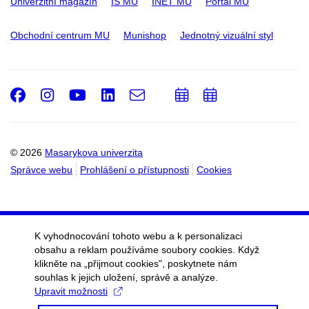
Univerzitní magazín
IS MU
INET MU
Portál MU
Obchodní centrum MU
Munishop
Jednotný vizuální styl
Facebook
Instagram
Youtube
LinkedIn
e-
Přidat
Přidat
Email
mail
do
do
kalendáře
kalendáře
© 2026
Masarykova univerzita
Správce webu
Prohlášení o přístupnosti
Cookies
K vyhodnocování tohoto webu a k personalizaci
obsahu a reklam používáme soubory cookies. Když
klikněte na „přijmout cookies", poskytnete nám
souhlas k jejich uložení, správě a analýze.
Upravit možnosti