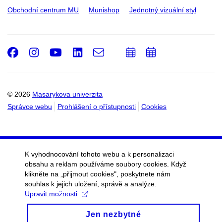
Obchodní centrum MU
Munishop
Jednotný vizuální styl
Facebook
Instagram
Youtube
LinkedIn
e-
Přidat
Přidat
Email
mail
do
do
kalendáře
kalendáře
© 2026
Masarykova univerzita
Správce webu
Prohlášení o přístupnosti
Cookies
K vyhodnocování tohoto webu a k personalizaci
obsahu a reklam používáme soubory cookies. Když
klikněte na „přijmout cookies", poskytnete nám
souhlas k jejich uložení, správě a analýze.
Upravit možnosti
Jen nezbytné