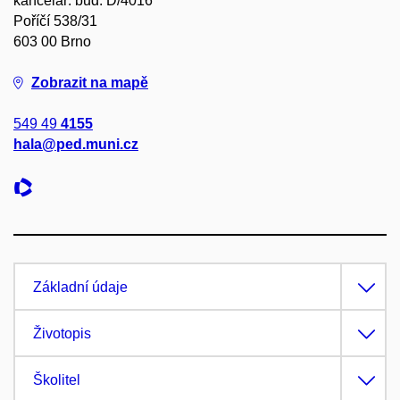
kancelář: bud. D/4016
Poříčí 538/31
603 00 Brno
Zobrazit na mapě
549 49
4155
hala@ped.muni.cz
Základní údaje
Životopis
Školitel