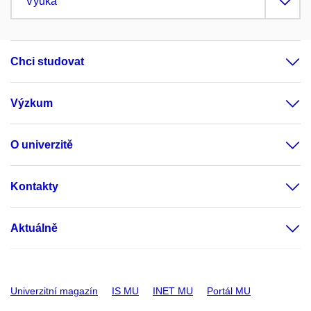
Výuka
Chci studovat
Výzkum
O univerzitě
Kontakty
Aktuálně
Univerzitní magazín
IS MU
INET MU
Portál MU