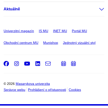
Aktuálně
Univerzitní magazín
IS MU
INET MU
Portál MU
Obchodní centrum MU
Munishop
Jednotný vizuální styl
Facebook
Instagram
Youtube
LinkedIn
e-
Přidat
Přidat
Email
mail
do
do
kalendáře
kalendáře
© 2026
Masarykova univerzita
Správce webu
Prohlášení o přístupnosti
Cookies