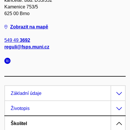
kancelář: bud. D33/332
Kamenice 753/5
625 00 Brno
Zobrazit na mapě
549 49
3692
reguli@fsps.muni.cz
Základní údaje
Životopis
Školitel