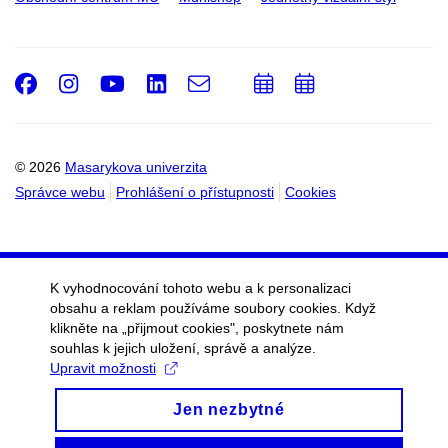
Facebook
Instagram
Youtube
LinkedIn
e-
Přidat
Přidat
Email
mail
do
do
kalendáře
kalendáře
© 2026
Masarykova univerzita
Správce webu
Prohlášení o přístupnosti
Cookies
K vyhodnocování tohoto webu a k personalizaci
obsahu a reklam používáme soubory cookies. Když
klikněte na „přijmout cookies", poskytnete nám
souhlas k jejich uložení, správě a analýze.
Upravit možnosti
Jen nezbytné