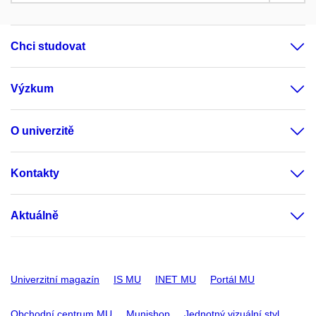
Chci studovat
Výzkum
O univerzitě
Kontakty
Aktuálně
Univerzitní magazín
IS MU
INET MU
Portál MU
Obchodní centrum MU
Munishop
Jednotný vizuální styl