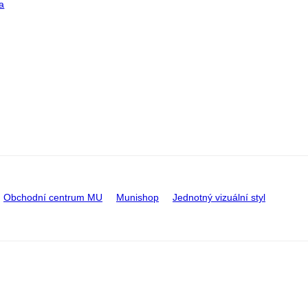
a
Obchodní centrum MU
Munishop
Jednotný vizuální styl