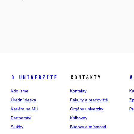
O univerzitě
Kontakty
A
Kdo jsme
Kontakty
Ka
Úřední deska
Fakulty a pracoviště
Zp
Kariéra na MU
Orgány univerzity
Pr
Partnerství
Knihovny
Služby
Budovy a místnosti