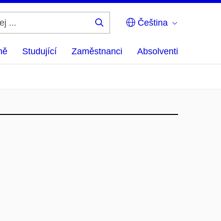
Čeština
Hledej
...
ně
Studující
Zaměstnanci
Absolventi