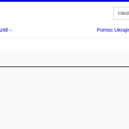
zitě
Pomoc Ukraji