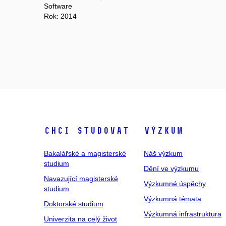
Software
Rok: 2014
Chci studovat
Výzkum
Bakalářské a magisterské
Náš výzkum
studium
Dění ve výzkumu
Navazující magisterské
Výzkumné úspěchy
studium
Výzkumná témata
Doktorské studium
Výzkumná infrastruktura
Univerzita na celý život