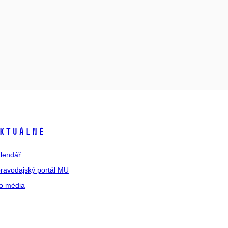
ktuálně
lendář
ravodajský portál MU
o média