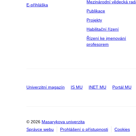
Mezinárodní vědecká rad
E-přihláška
Publikace
Projekty
Habilitační řízení
Řízení ke jmenování
profesorem
Univerzitní magazín
IS MU
INET MU
Portál MU
© 2026
Masarykova univerzita
Správce webu
Prohlášení o přístupnosti
Cookies