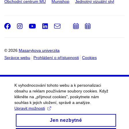
Obchodní centrum MU
Munishop
Jednotný vizuální styl
Facebook
Instagram
Youtube
LinkedIn
e-
Přidat
Přidat
Email
mail
do
do
kalendáře
kalendáře
© 2026
Masarykova univerzita
Správce webu
Prohlášení o přístupnosti
Cookies
K vyhodnocování tohoto webu a k personalizaci
obsahu a reklam používáme soubory cookies. Když
klikněte na „přijmout cookies", poskytnete nám
souhlas k jejich uložení, správě a analýze.
Upravit možnosti
Jen nezbytné