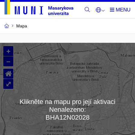
Mapa
Budovy
+
a
–
místnosti
⌂
MU
⤢
Klikněte na mapu pro její aktivaci
Nenalezeno:
Načítám mapu…
BHA12N02028