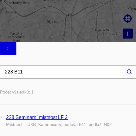

i
Hl
...
Počet výsledků: 1
228 Seminární místnost LF 2
Místnost – UKB, Kamenice 5, budova B11, podlaží N02