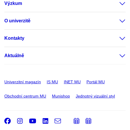
Výzkum
O univerzitě
Kontakty
Aktuálně
Univerzitní magazín
IS MU
INET MU
Portál MU
Obchodní centrum MU
Munishop
Jednotný vizuální styl
Facebook
Instagram
Youtube
LinkedIn
e-
Přidat
Přidat
Email
mail
do
do