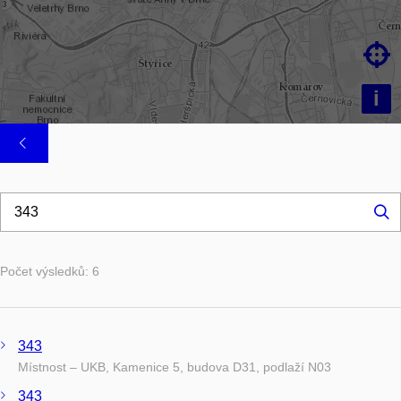

i
Hl
...
Počet výsledků: 6
343
Místnost – UKB, Kamenice 5, budova D31, podlaží N03
343