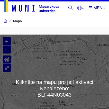
Mapa
Budovy
+
a
–
místnosti
⌂
MU
⤢
Klikněte na mapu pro její aktivaci
Nenalezeno:
Načítám mapu…
BLF44N03043