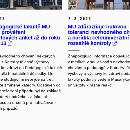
23
7.
2.
2023
agogické fakultě MU
MU zdůrazňuje nulovou
 prověření
toleranci nevhodného ch
tových anket až do roku
a nařídila celouniverzitní
013
rozsáhlé kontroly
evhodného chování některých
Znepokojující informace objevujíc
z Katedry tělesné výchovy
v médiích v souvislosti s nevhod
 ke zdraví na Pedagogické fakultě
chováním pedagogů z Katedry tě
alší hmatatelné důsledky. Do
výchovy a výchovy ke zdraví ped
e studujícími nepřijde už třetí
fakulty podnítily vedení Masaryko
 ze zmíněné katedry. Odstaven od
univerzity k rázné reakci.
prošetření případu byl na základě
terý obdržela tzv. fakultní
 osoba určená pro nahlašování
 případů.