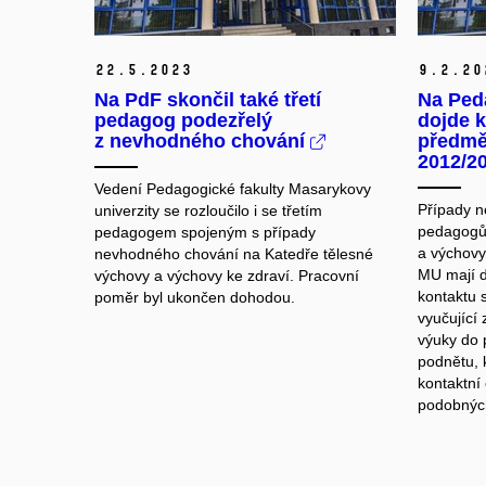
22.
5.
2023
9.
2.
20
Na PdF skončil také třetí
Na Ped
pedagog podezřelý
dojde k
z nevhodného chování
předmě
2012/2
Vedení Pedagogické fakulty Masarykovy
Případy n
univerzity se rozloučilo i se třetím
pedagogů 
pedagogem spojeným s případy
a výchovy
nevhodného chování na Katedře tělesné
MU mají d
výchovy a výchovy ke zdraví. Pracovní
kontaktu s
poměr byl ukončen dohodou.
vyučující
výuky do 
podnětu, k
kontaktní
podobných