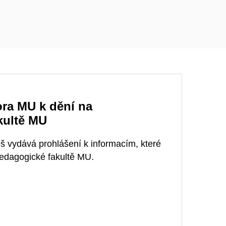
ora MU k dění na
kultě MU
š vydává prohlášení k informacím, které
Pedagogické fakultě MU.