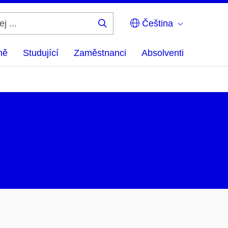
Čeština
Hledej
...
ně
Studující
Zaměstnanci
Absolventi