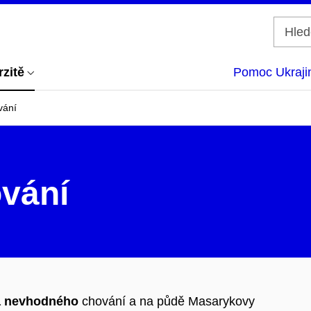
rzitě
Pomoc Ukraji
vání
ování
a nevhodného
chování a na půdě Masarykovy