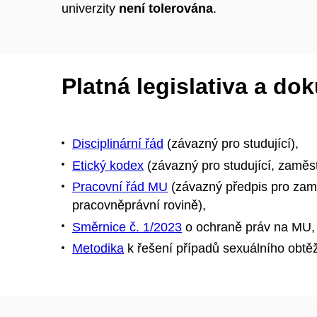
univerzity
není tolerována
.
Platná legislativa a d
Disciplinární řád
(závazný pro studující),
Etický kodex
(závazný pro studující, zamě
Pracovní řád MU
(závazný předpis pro za
pracovněprávní rovině),
Směrnice č. 1/2023
o ochraně práv na MU,
Metodika
k řešení případů sexuálního obtě