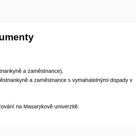
okumenty
stnankyně a zaměstnance),
městnankyně a zaměstnance s vymahatelnými dopady v
žování na Masarykově univerzitě.