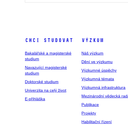
Chci studovat
Výzkum
Bakalářské a magisterské
Náš výzkum
studium
Dění ve výzkumu
Navazující magisterské
Výzkumné úspěchy
studium
Výzkumná témata
Doktorské studium
Výzkumná infrastruktura
Univerzita na celý život
Mezinárodní vědecká rad
E-přihláška
Publikace
Projekty
Habilitační řízení