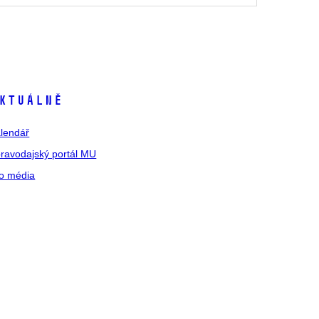
ktuálně
lendář
ravodajský portál MU
o média