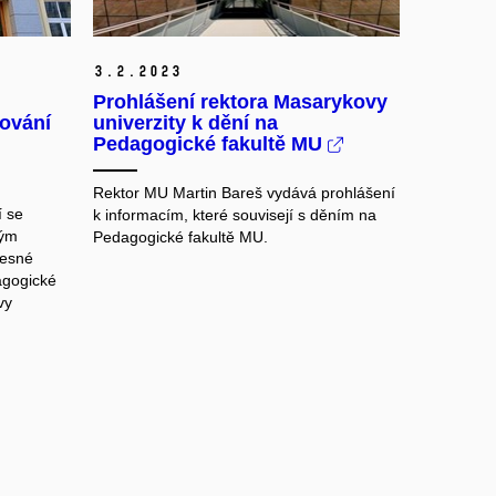
3.
2.
2023
Prohlášení rektora Masarykovy
ování
univerzity k dění na
Pedagogické fakultě MU
Rektor MU Martin Bareš vydává prohlášení
í se
k informacím, které souvisejí s děním na
ným
Pedagogické fakultě MU.
lesné
agogické
vy