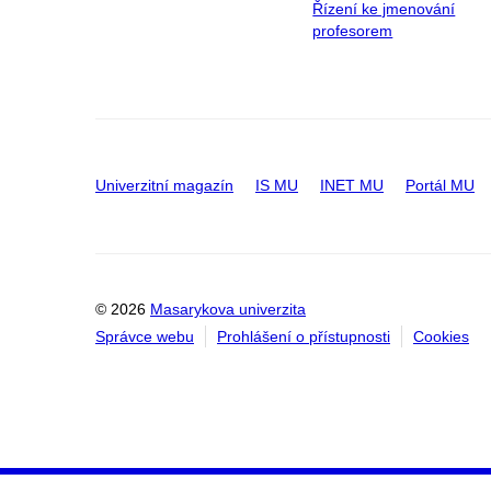
Řízení ke jmenování
profesorem
Univerzitní magazín
IS MU
INET MU
Portál MU
© 2026
Masarykova univerzita
Správce webu
Prohlášení o přístupnosti
Cookies