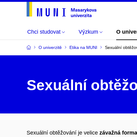
Chci studovat
Výzkum
O unive
O univerzitě
Etika na MUNI
Sexuální obtěžo
Sexuální obtěž
Sexuální obtěžování je velice
závažná form