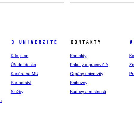
O univerzitě
Kontakty
A
Kdo jsme
Kontakty
Ka
Úřední deska
Fakulty a pracoviště
Zp
Kariéra na MU
Orgány univerzity
Pr
Partnerství
Knihovny
Služby
Budovy a místnosti
a