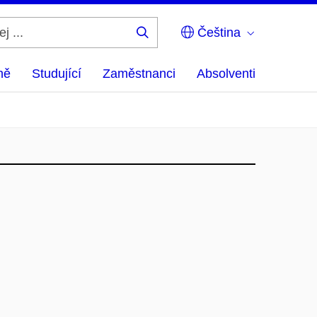
Čeština
Hledej
...
ně
Studující
Zaměstnanci
Absolventi