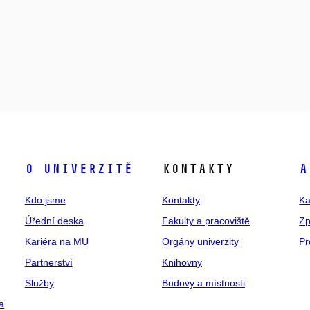
O univerzitě
Kontakty
A
Kdo jsme
Kontakty
Ka
Úřední deska
Fakulty a pracoviště
Zp
Kariéra na MU
Orgány univerzity
Pr
Partnerství
Knihovny
Služby
Budovy a místnosti
a