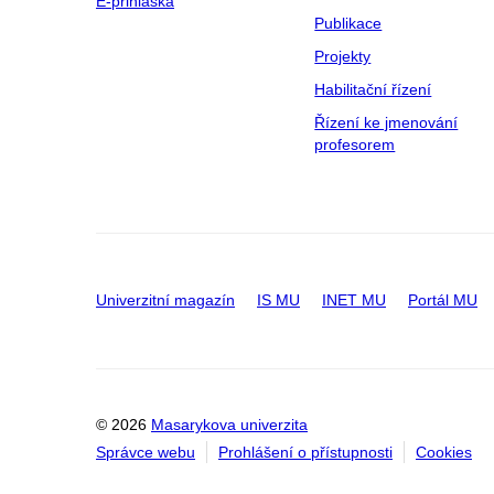
E-přihláška
Publikace
Projekty
Habilitační řízení
Řízení ke jmenování
profesorem
Univerzitní magazín
IS MU
INET MU
Portál MU
© 2026
Masarykova univerzita
Správce webu
Prohlášení o přístupnosti
Cookies