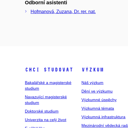
Odborní asistenti
Hofmanová, Zuzana, Dr. rer. nat.
Chci studovat
Výzkum
Bakalářské a magisterské
Náš výzkum
studium
Dění ve výzkumu
Navazující magisterské
Výzkumné úspěchy
studium
Výzkumná témata
Doktorské studium
Výzkumná infrastruktura
Univerzita na celý život
Mezinárodní vědecká rad