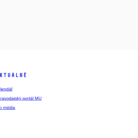
ktuálně
lendář
ravodajský portál MU
o média