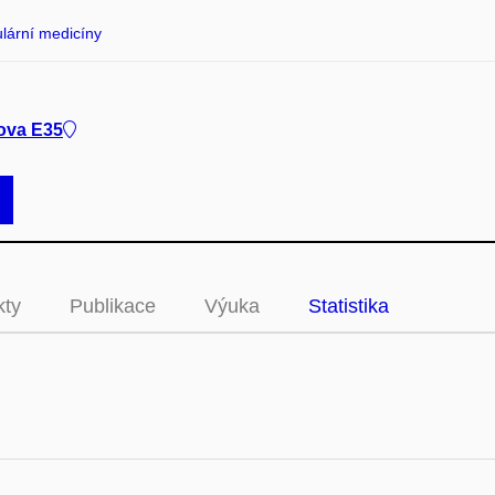
lární medicíny
ova E35
kty
Publikace
Výuka
Statistika