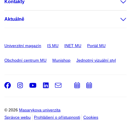
Kontakty
Aktuálně
Univerzitní magazín
IS MU
INET MU
Portál MU
Obchodní centrum MU
Munishop
Jednotný vizuální styl
Facebook
Instagram
Youtube
LinkedIn
e-
Přidat
Přidat
Email
mail
do
do
kalendáře
kalendáře
© 2026
Masarykova univerzita
Správce webu
Prohlášení o přístupnosti
Cookies