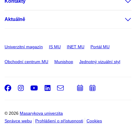
Kontakty
Aktuálně
Univerzitní magazín
IS MU
INET MU
Portál MU
Obchodní centrum MU
Munishop
Jednotný vizuální styl
Facebook
Instagram
Youtube
LinkedIn
e-
Přidat
Přidat
Email
mail
do
do
kalendáře
kalendáře
© 2026
Masarykova univerzita
Správce webu
Prohlášení o přístupnosti
Cookies