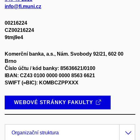
info@fi.muni.cz
00216224
CZ00216224
9tmj9e4
Komerční banka, a.s., Nám. Svobody 92/21, 602 00
Brno
Číslo účtu / kód banky: 85636621/0100
IBAN: CZ43 0100 0000 0000 8563 6621
SWIFT (=BIC): KOMBCZPPXXX
WEBOVÉ STRÁNKY FAKULTY
Organizační struktura