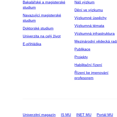
Bakalářské a magisterské
Náš výzkum
studium
Dění ve výzkumu
Navazující magisterské
Výzkumné úspěchy
studium
Výzkumná témata
Doktorské studium
Výzkumná infrastruktura
Univerzita na celý život
Mezinárodní vědecká rad
E-přihláška
Publikace
Projekty
Habilitační řízení
Řízení ke jmenování
profesorem
Univerzitní magazín
IS MU
INET MU
Portál MU