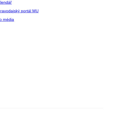
lendář
ravodajský portál MU
o média