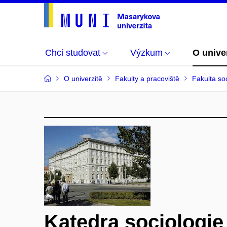
Chci studovat
Výzkum
O unive
O univerzitě
Fakulty a pracoviště
Fakulta soc
Katedra sociologie