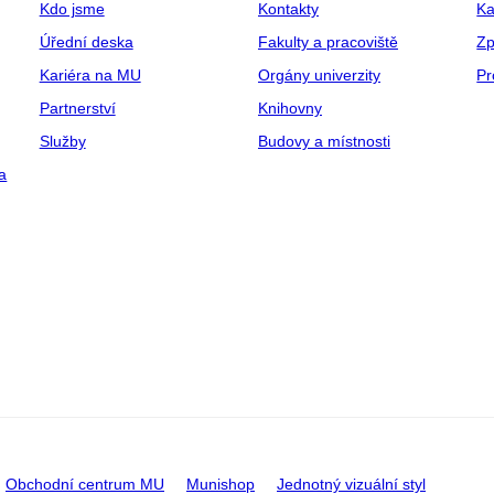
Kdo jsme
Kontakty
Ka
Úřední deska
Fakulty a pracoviště
Zp
Kariéra na MU
Orgány univerzity
Pr
Partnerství
Knihovny
Služby
Budovy a místnosti
a
Obchodní centrum MU
Munishop
Jednotný vizuální styl