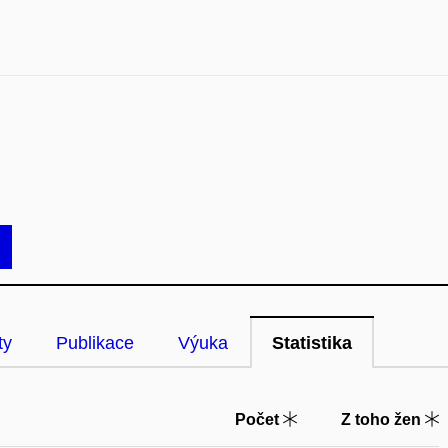
ty
Publikace
Výuka
Statistika
Počet
Z toho žen