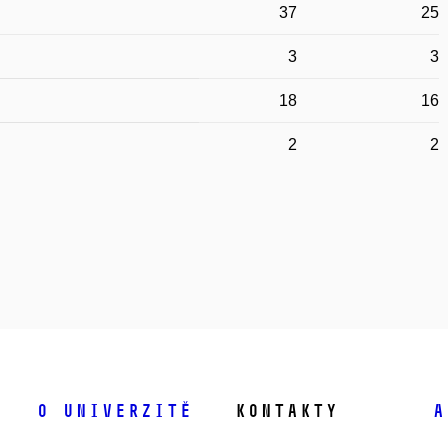
37
25
3
3
18
16
2
2
O univerzitě
Kontakty
A