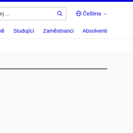
Čeština
Hledej
...
ně
Studující
Zaměstnanci
Absolventi